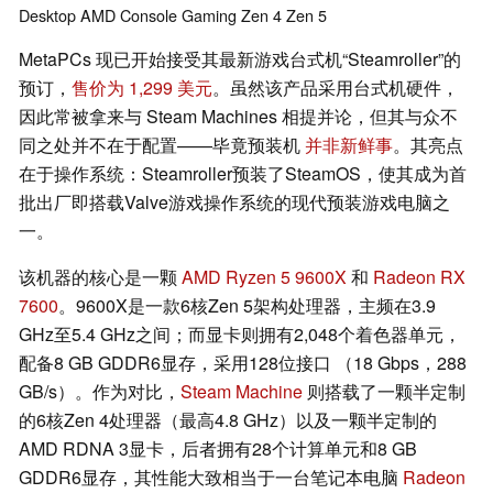
Desktop
AMD
Console
Gaming
Zen 4
Zen 5
MetaPCs 现已开始接受其最新游戏台式机“Steamroller”的
预订，
售价为 1,299 美元
。虽然该产品采用台式机硬件，
因此常被拿来与 Steam Machines 相提并论，但其与众不
同之处并不在于配置——毕竟预装机
并非新鲜事
。其亮点
在于操作系统：Steamroller预装了SteamOS，使其成为首
批出厂即搭载Valve游戏操作系统的现代预装游戏电脑之
一。
该机器的核心是一颗
AMD Ryzen 5 9600X
和
Radeon RX
7600
。9600X是一款6核Zen 5架构处理器，主频在3.9
GHz至5.4 GHz之间；而显卡则拥有2,048个着色器单元，
配备8 GB GDDR6显存，采用128位接口 （18 Gbps，288
GB/s）。作为对比，
Steam Machine
则搭载了一颗半定制
的6核Zen 4处理器（最高4.8 GHz）以及一颗半定制的
AMD RDNA 3显卡，后者拥有28个计算单元和8 GB
GDDR6显存，其性能大致相当于一台笔记本电脑
Radeon