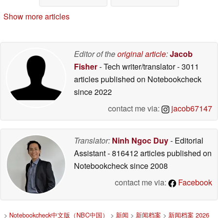
Show more articles
Editor of the
original article
:
Jacob
Fisher
- Tech writer/translator
- 3011
articles published on Notebookcheck
since 2022
contact me via:
jacob67147
Translator:
Ninh Ngoc Duy
- Editorial
Assistant
- 816412 articles published on
Notebookcheck
since 2008
contact me via:
Facebook
>
Notebookcheck中文版（NBC中国）
>
新闻
>
新闻档案
>
新闻档案 2026