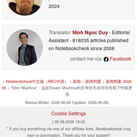
2024
Translator:
Ninh Ngoc Duy
- Editorial
Assistant
- 818035 articles published
on Notebookcheck
since 2008
contact me via:
Facebook
>
Notebookcheck中文版（NBC中国）
>
新闻
>
新闻档案
>
新闻档案 2026
06
> “Stim Machine”：这款Steam Machine的竞争对手在同等价格下性能更
强
Marius Müller, 2026-06-26 (Update: 2026-06-26)
Cookie Settings
| 05.08.2026 18:25
* If you buy something via one of our affiliate links, Notebookcheck may
earn a commission. Thank you for your support!