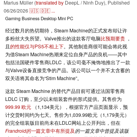
Marius Müller (
translated by
DeepL / Ninh Duy),
Published
06/26/2026
🇺🇸
🇩🇪
...
Gaming
Business
Desktop
Mini PC
经过数月的热切期待，Steam Machine的正式发布却让许
多粉丝大失所望。Valve推出的这款客厅电脑
比预期要贵
，
且
的性能仅与PS5不相上下
。其他制造商很可能会将此视
为借Steam Machine热潮来定位自身产品的良机——其中
包括法国硬件零售商LDLC，该公司毫不掩饰地推出了一款
与Valve设备直接竞争的产品。该公司以一个并不太含蓄的
双关语将其命名为“Stim Machine”。
这款 Steam Machine 的替代产品目前可通过法国零售商
LDLC 订购，至少以未组装套件的形式提供。其售价为
999.99 欧元
（1,134美元），根据官方产品页面显示，预
计交货时间约为七天。售价为1,039.99欧元（1,179美元）
的完全组装版目前尚未在LDLC网站上公开列出，但在
Frandroid的一
篇文章中有所提及
的一篇文章中曾提及该版