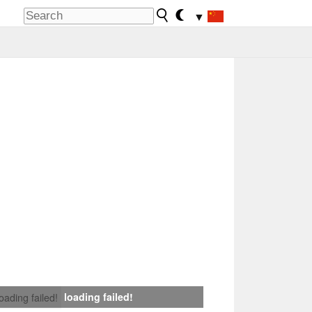
▼
loading failed!
loading failed!