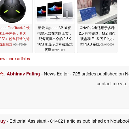
reen FineTrack 2 快
新款 Ugreen AP16 便
QNAP 推出适用于多种
速上手体验：专为
携显示器在美国上市，
2.5 英寸硬盘、M.2 固态
FIFA》粉丝打造的运
配备亮度出众的 2.5K
硬盘和 E1.S 刀片的小
动追踪器
165Hz 显示屏和磁吸式
型 NAS 系统
06/15/2026
06/04/2026
底座
06/12/2026
ow more articles
cle
:
Abhinav Fating
- News Editor
- 725 articles published on
contact me via:
Duy
- Editorial Assistant
- 814621 articles published on Notebo