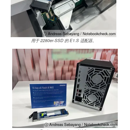
ⓘ Andreas Sebayang / Notebookcheck.com
用于 2280er-SSD 的 E1.S 适配器。
ⓘ Andreas Sebayang / Notebookcheck.com