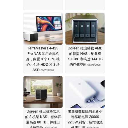
TerraMaster F4-425
Ugreen 推出搭载 AMD
Pro NAS 采用金属机
的新型 NAS，配备双
身，内置 8 个 CPU 核
10 GbE 和高达 144 TB
心、4 块 HDD 和 3 块
的存储空间
06/08/2026
SSD
06/23/2026
Ugreen 推出价格实惠
带集成数据线的全新小
的 2 机架 NAS，存储容
米移动电源 20000
量高达 80 TB，并推出
22.5W 到货，新增电池
折扣活动
健康功能
06/08/2026
06/06/2026