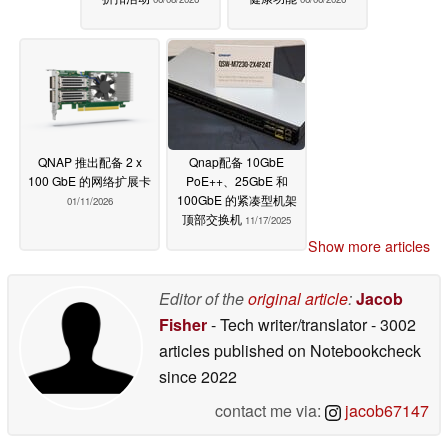
QNAP 推出配备 2 x
Qnap配备 10GbE
100 GbE 的网络扩展卡
PoE++、25GbE 和
100GbE 的紧凑型机架
01/11/2026
顶部交换机
11/17/2025
Show more articles
Editor of the
original article
:
Jacob
Fisher
- Tech writer/translator
- 3002
articles published on Notebookcheck
since 2022
contact me via:
jacob67147