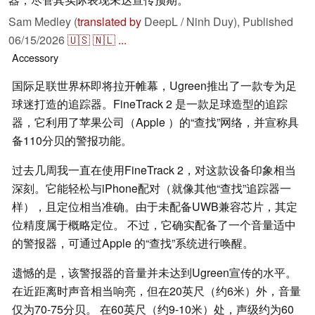
Sam Medley (
translated by
DeepL / Ninh Duy),
Published
06/15/2026
🇺🇸
🇳🇱
...
Accessory
国际足联世界杯即将拉开帷幕，Ugreen推出了一款专为足
球迷打造的追踪器。FineTrack 2 是一款足球造型的追踪
器，它利用了苹果公司（Apple ）的“查找”网络，并宣称具
备110分贝的警报功能。
过去几周我一直在使用FineTrack 2，对这款设备印象相当
深刻。它能轻松与iPhone配对（就像其他“查找”追踪器一
样），且定位相当准确。由于未配备UWB兼容芯片，其定
位精度属于概略定位。 不过，它确实配备了一个音量适中
的警报器，可通过Apple 的“查找”系统进行唤醒。
遗憾的是，该警报器的音量并未达到Ugreen宣传的水平。
在近距离时声音相当响亮，但在20英尺（约6米）外，音量
仅为70-75分贝。 在60英尺（约9-10米）处，声级约为60