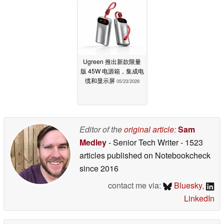
Ugreen 推出新款限量
版 45W 电源箱，集成电
缆和显示屏
05/23/2026
Editor of the
original article
:
Sam
Medley
- Senior Tech Writer
- 1523
articles published on Notebookcheck
since 2016
contact me via:
Bluesky
,
LinkedIn