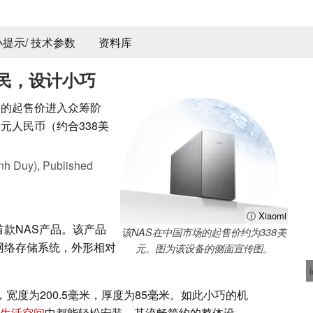
 小提示/ 技术参数
资料库
民，设计小巧
民的起售价进入众筹阶
9元人民币（约合338美
nh Duy),
Published
ⓘ Xiaomi
首款NAS产品。该产品
该NAS在中国市场的起售价约为338美
网络存储系统，外形相对
元。图为该设备的侧面宣传图。
，宽度为200.5毫米，厚度为85毫米。如此小巧的机
生活空间
中都能轻松安装。其流畅简约的整体设