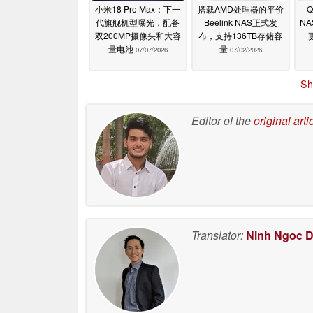
小米18 Pro Max：下一
搭载AMD处理器的平价
Q
代旗舰机型曝光，配备
Beelink NAS正式发
N
双200MP摄像头和大容
布，支持136TB存储容
量电池
量
07/07/2026
07/02/2026
Sh
Editor of the
original arti
Translator:
Ninh Ngoc 