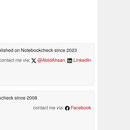
ublished on Notebookcheck
since 2023
contact me via:
@AbidAhsan
,
LinkedIn
okcheck
since 2008
contact me via:
Facebook