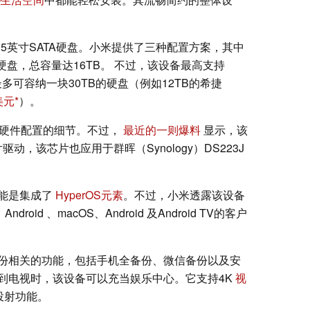
2.5英寸SATA硬盘。小米提供了三种配置方案，其中
硬盘，总容量达16TB。 不过，该设备最高支持
多可容纳一块30TB的硬盘（例如12TB的希捷
美元
）。
S硬件配置的细节。不过，
最近的一则爆料
显示，该
芯片驱动，该芯片也应用于群晖（Synology）DS223J
能是集成了
HyperOS元素
。不过，小米透露该设备
id 、macOS、Android 及Android TV的客户
份相关的功能，包括手机全备份、微信备份以及安
到电视时，该设备可以充当娱乐中心。它支持4K
视
投射功能。