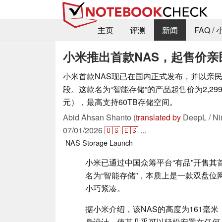
主页
评测
新闻
FAQ /
小米推出首款NAS，起售价亲
小米首款NAS现已在国内正式发布，并以亲
段。这款名为“智能存储”的产品起售价为2,29
元），最高支持60TB存储空间。
Abid Ahsan Shanto (
translated by
DeepL / Ni
07/01/2026
🇺🇸
🇪🇸
...
NAS
Storage
Launch
小米已通过中国众筹平台“有品”开售其
名为“智能存储”，本质上是一款双盘位
小巧紧凑。
据小米介绍，该NAS的高度为161毫米
身设计，使其几乎可以轻松安置在任何