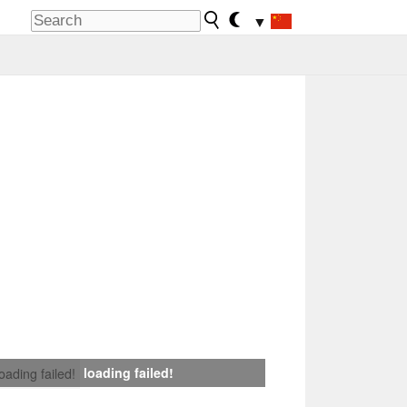
▼
loading failed!
loading failed!