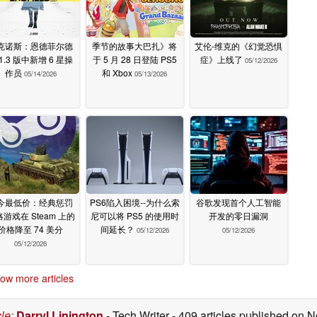
克诺斯：恩德菲尔德
季节的故事大巴扎》将
艾伦-维克的《幻觉恐惧
1.3 版中新增 6 星操
于 5 月 28 日登陆 PS5
症》上线了
05/12/2026
作员
和 Xbox
05/14/2026
05/13/2026
今最低价：经典惩罚
PS6陷入困境--为什么索
谷歌发现首个人工智能
游戏在 Steam 上的
尼可以将 PS5 的使用时
开发的零日漏洞
价格降至 74 美分
间延长？
05/12/2026
05/12/2026
05/12/2026
ow more articles
cle
:
Darryl Linington
- Tech Writer
- 409 articles published on