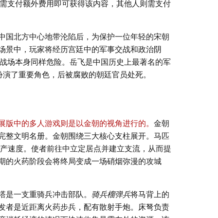
s 订阅者无需支付额外费用即可获得该内容，其他人则需支付
中国北方中心地带沦陷后，为保护一位年轻的宋朝
场景中，玩家将经历宫廷中的军事交战和政治阴
家来说与战场本身同样危险。岳飞是中国历史上最著名的军
中扮演了重要角色，后被腐败的朝廷官员处死。
展版中的多人游戏则是以金朝的视角进行的。
金朝
完整文明名册。金朝围绕三大核心支柱展开。马匹
产速度。使者前往中立定居点并建立支流，从而提
期的火药阶段会将终局变成一场硝烟弥漫的攻城
塔是一支重骑兵冲击部队。
骑兵榴弹兵
将马背上的
发者是近距离火药步兵，配有散射手炮。床弩负责