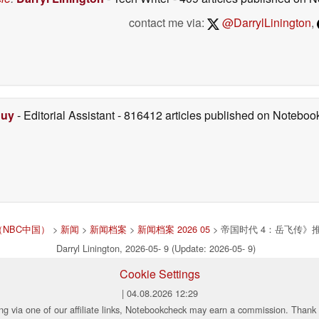
contact me via:
@DarrylLinington
,
Duy
- Editorial Assistant
- 816412 articles published on Notebo
版（NBC中国）
>
新闻
>
新闻档案
>
新闻档案 2026 05
> 帝国时代 4：岳飞传》
Darryl Linington, 2026-05- 9 (Update: 2026-05- 9)
Cookie Settings
| 04.08.2026 12:29
ng via one of our affiliate links, Notebookcheck may earn a commission. Thank 