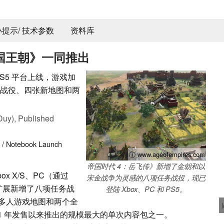
 小提示/ 技术参数
资料库
国王朝》一同推出
PS5 平台上线，游戏加
务战役、四张新地图和两
Duy),
Published
 / Notebook
Launch
ⓘ www.ageofempires.com
帝国时代 4：岳飞传》新增了金朝和以
Xbox X/S、PC（通过
宋金战争为灵感的八项任务战役，现已
。该扩展新增了八项任务战
登陆 Xbox、PC 和 PS5。
多人游戏地图和两个全
21 年发售以来推出的规模最大的单次内容包之一。