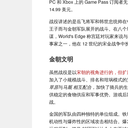
PC 和 Xbox 上的 Game Pas
14.99 美元。
战役讲述的是岳飞将军和韩世忠统帅在
王子而与金朝军队展开的战斗。在八个
谋，World's Edge 称宫廷对玩
事家之一，他在 12 世纪的宋金战争
金朝文明
虽然战役是以
宋朝的视角进行的，但扩
加入了小规模战斗、排名和坩埚模式的
草原
与
马厩
相互配合
，加快了骑兵的生
供稳定的食物供应和军事优势。游戏后
战。
金国的军队由四种独特的单位组成。铁
机动性与爆炸性的区域攻击相结合。爆