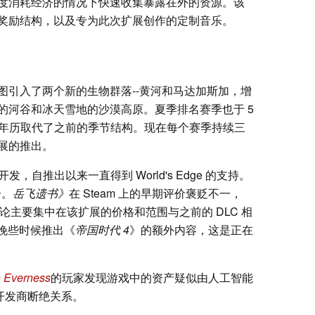
度消耗经济的情况下快速收集暴露在外的资源。该
奖励结构，以及专为此次扩展创作的定制音乐。
图引入了两个新的生物群落--黄河和马达加斯加，增
的河谷和冰天雪地的沙漠高原。夏季排名赛季也于 5
季年历取代了之前的季节结构。现在每个赛季持续三
展的推出。
ment 开发，自推出以来一直得到 World's Edge 的支持。
分。
岳飞遗书》
在 Steam 上的早期评价褒贬不一，
区讨论主要集中在该扩展的价格和范围与之前的 DLC 相
6 年晚些时候推出《
帝国时代 4
》的额外内容，这是正在
o Everness
的玩家发现游戏中的资产疑似由人工智能
公开与开发商断绝关系。