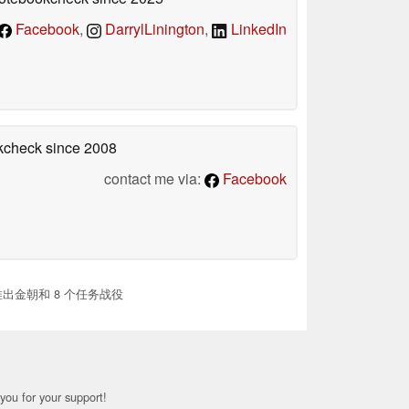
Facebook
,
DarrylLinington
,
LinkedIn
okcheck
since 2008
contact me via:
Facebook
推出金朝和 8 个任务战役
you for your support!