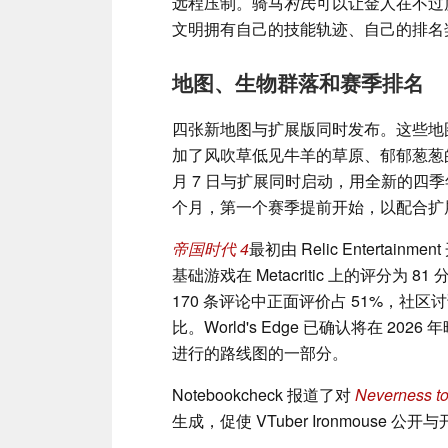
远程压制。骑马
村民
可以让金人在不过
文明拥有自己的技能轨迹、自己的排名
地图、生物群落和赛季排名
四张新地图与扩展版同时发布。这些地
加了风吹草低见牛羊的草原、郁郁葱葱
月 7 日与扩展同时启动，用全新的四
个月，第一个赛季提前开始，以配合扩
帝国时代 4
最初由 Relic Entertain
基础游戏在 Metacritic 上的评分为 81 
170 条评论中正面评价占 51%，社
比。World's Edge 已确认将在 202
进行的路线图的一部分。
Notebookcheck 报道了对
Neverness t
生成，促使 VTuber Ironmouse 