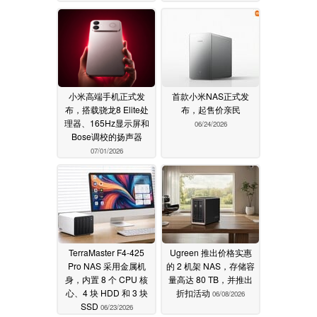
小米高端手机正式发
首款小米NAS正式发
布，搭载骁龙8 Elite处
布，起售价亲民
理器、165Hz显示屏和
06/24/2026
Bose调校的扬声器
07/01/2026
TerraMaster F4-425
Ugreen 推出价格实惠
Pro NAS 采用金属机
的 2 机架 NAS，存储容
身，内置 8 个 CPU 核
量高达 80 TB，并推出
心、4 块 HDD 和 3 块
折扣活动
06/08/2026
SSD
06/23/2026