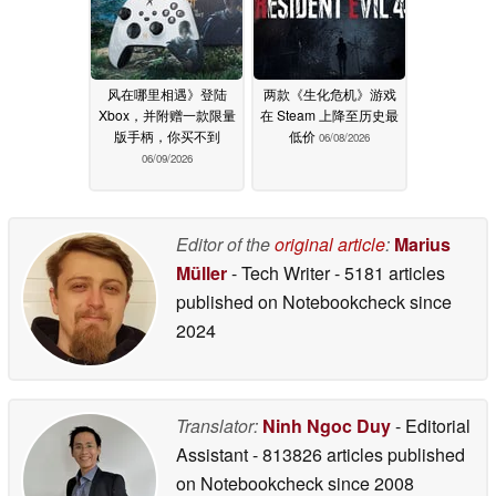
风在哪里相遇》登陆
两款《生化危机》游戏
Xbox，并附赠一款限量
在 Steam 上降至历史最
版手柄，你买不到
低价
06/08/2026
06/09/2026
Editor of the
original article
:
Marius
Müller
- Tech Writer
- 5181 articles
published on Notebookcheck
since
2024
Translator:
Ninh Ngoc Duy
- Editorial
Assistant
- 813826 articles published
on Notebookcheck
since 2008