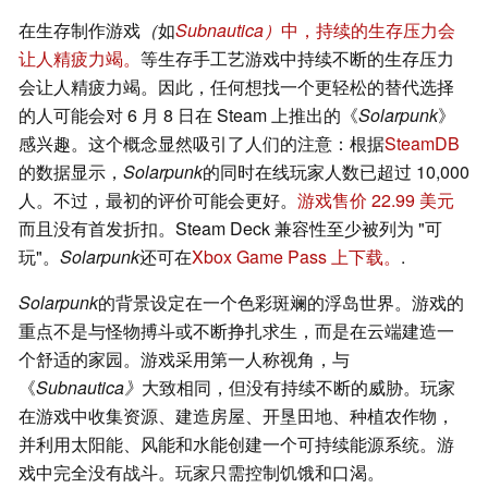
在生存制作游戏
（
如
Subnautica）
中，持续的生存压力会
让人精疲力竭。
等生存手工艺游戏中持续不断的生存压力
会让人精疲力竭。因此，任何想找一个更轻松的替代选择
的人可能会对 6 月 8 日在 Steam 上推出的《
Solarpunk
》
感兴趣。这个概念显然吸引了人们的注意：根据
SteamDB
的数据显示，
Solarpunk
的同时在线玩家人数已超过 10,000
人。不过，最初的评价可能会更好。
游戏售价 22.99 美元
而且没有首发折扣。Steam Deck 兼容性至少被列为 "可
玩"。
Solarpunk
还可在
Xbox Game Pass 上下载。
.
Solarpunk
的背景设定在一个色彩斑斓的浮岛世界。游戏的
重点不是与怪物搏斗或不断挣扎求生，而是在云端建造一
个舒适的家园。游戏采用第一人称视角，与
《
Subnautica》
大致相同，但没有持续不断的威胁。玩家
在游戏中收集资源、建造房屋、开垦田地、种植农作物，
并利用太阳能、风能和水能创建一个可持续能源系统。游
戏中完全没有战斗。玩家只需控制饥饿和口渴。