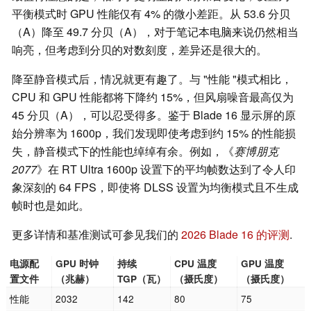
平衡模式时 GPU 性能仅有 4% 的微小差距。从 53.6 分贝
（A）降至 49.7 分贝（A），对于笔记本电脑来说仍然相当
响亮，但考虑到分贝的对数刻度，差异还是很大的。
降至静音模式后，情况就更有趣了。与 "性能 "模式相比，
CPU 和 GPU 性能都将下降约 15%，但风扇噪音最高仅为
45 分贝（A），可以忍受得多。鉴于 Blade 16 显示屏的原
始分辨率为 1600p，我们发现即使考虑到约 15% 的性能损
失，静音模式下的性能也绰绰有余。例如，《
赛博朋克
2077
》在 RT Ultra 1600p 设置下的平均帧数达到了令人印
象深刻的 64 FPS，即使将 DLSS 设置为均衡模式且不生成
帧时也是如此。
更多详情和基准测试可参见我们的
2026 Blade 16 的评测
.
电源配
GPU 时钟
持续
CPU 温度
GPU 温度
置文件
（兆赫）
TGP（瓦）
（摄氏度）
（摄氏度）
性能
2032
142
80
75