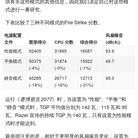
供有关这些模式的其他信息，因此我们决定自己对这些模
式进行一番研究。
下表比较了三种不同模式的Fire Strike 分数。
电源配置
风扇噪音
文件
图形得分
CPU 分数
综合得分
(dB(A))
性能模式
52405
31895
16087
53.6
平衡模式
50375
31874
15922
49.7
(-4%)
(-0%)
(-1%)
静音模式
45285
26717
12713
45.0
(-14%)
(-16%)
(-21%)
运行《
赛博朋克 2077
》时，当设置为 "性能"、"平衡 "和
"静音 "模式时，TGP 平均值分别为 142 瓦、115 瓦和 95
瓦。Razer 宣传的持续 TGP 为 140 瓦，只有设置为性能模
式时才能达到。
最值得注意的是，相对于更明显的风扇噪音变化，设置为