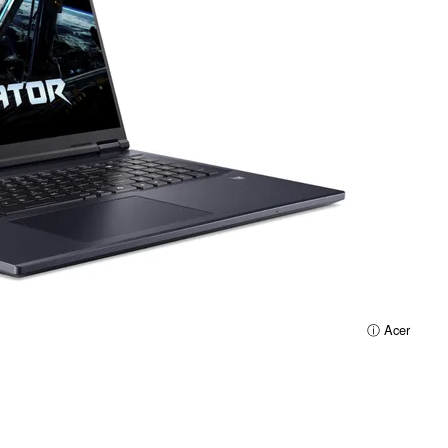
ⓘ Acer