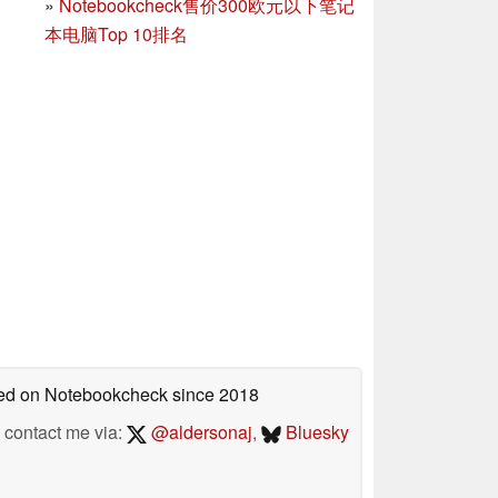
»
Notebookcheck售价300欧元以下笔记
本电脑Top 10排名
shed on Notebookcheck
since 2018
contact me via:
@aldersonaj
,
Bluesky