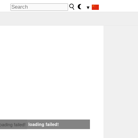
▼
loading failed!
loading failed!