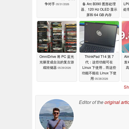
争对手
备 Arc B390 图形处理
LP
05/31/2026
器、120 Hz OLED 显示
处理
屏和 64 GB 内存
05/29/2026
OmniDrive 将 PC 蓝光
ThinkPad T14 第 7
Al
光驱变成合法的复古游
代：这些功能可在
发
戏转储器
Linux 下使用，而这些
05/29/2026
功能不能在 Linux 下使
用
05/28/2026
Sh
Editor of the
original arti