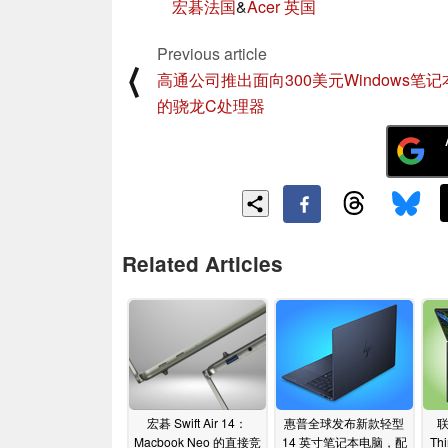
宏碁法国
&
Acer 英国
Previous article
⟨
高通公司推出面向300美元Windows笔
的骁龙C处理器
Related Articles
宏碁 Swift Air 14：
惠普全球发布新款轻型
Macbook Neo 的直接竞
14 英寸笔记本电脑，配
Th