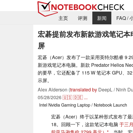
主页
评测
新闻
FAQ /
宏碁提前发布新款游戏笔记本电脑，
屏
宏碁（Acer）发布了一款采用英特尔酷睿 9 290
新游戏笔记本电脑。新款 Predator Helios 
的要早，它还配备了 115 W 笔记本 GPU、32 G
示屏。
Alex Alderson (
translated by
DeepL / Ninh Du
05/28/2026
🇺🇸
🇩🇪
...
Intel
Nvidia
Gaming
Laptop / Notebook
Launch
宏碁（Acer）终于以某种形式发布了最新的掠
18。回顾一下，这款笔记本电脑
于三
前亚马逊售价 2799 美元）
。当时，宏碁