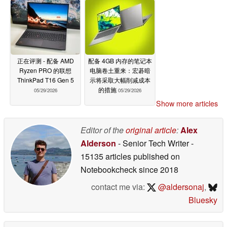
正在评测 - 配备 AMD
配备 4GB 内存的笔记本
Ryzen PRO 的联想
电脑卷土重来：宏碁暗
ThinkPad T16 Gen 5
示将采取大幅削减成本
的措施
05/29/2026
05/29/2026
Show more articles
Editor of the
original article
:
Alex
Alderson
- Senior Tech Writer
-
15135 articles published on
Notebookcheck
since 2018
contact me via:
@aldersonaj
,
Bluesky