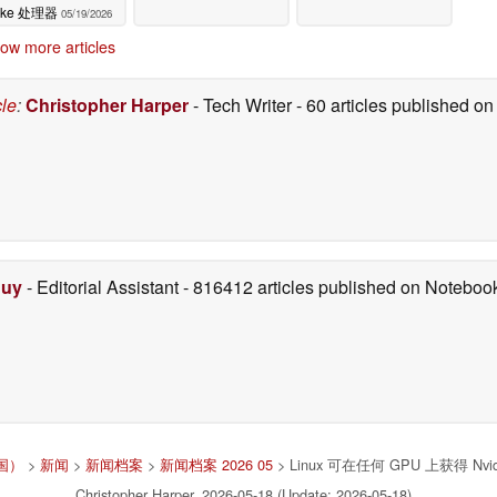
ake 处理器
05/19/2026
ow more articles
cle
:
Christopher Harper
- Tech Writer
- 60 articles published 
Duy
- Editorial Assistant
- 816412 articles published on Notebo
中国）
>
新闻
>
新闻档案
>
新闻档案 2026 05
> Linux 可在任何 GPU 上获得 Nvidia
Christopher Harper, 2026-05-18 (Update: 2026-05-18)