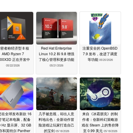
密者称经济型 8 核
Red Hat Enterprise
注重安全的 OpenBSD
AMD Ryzen 7
Linux 10.2 和 9.8 增强
7.9 发布，改进了调度
700X3D 正在开发中
了核心管理和更多功能
等功能
05/20/2026
05/22/2026
05/21/2026
想在全球发布新款 16
几乎被忽视，却出人意
来自《冰霜朋克》的制
寸笔记本电脑，配备
料地出色：全新动作冒
作者：创新科幻策略游
0 Hz 显示屏、32 GB
险游戏让玩家打造自己
戏在 Steam 上的售价降
存和英特尔 Panther
的宝剑
至 0.99 美元
05/18/2026
05/18/2026