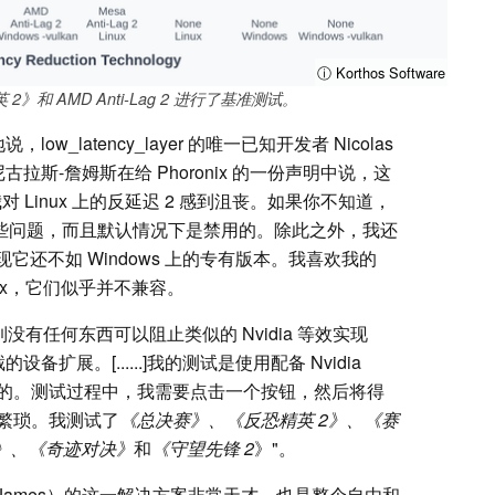
ⓘ Korthos Software
精英 2》和 AMD Anti-Lag 2 进行了基准测试。
low_latency_layer 的唯一已知开发者 Nicolas
古拉斯-詹姆斯在给 Phoronix 的一份声明中说，这
Linux 上的反延迟 2 感到沮丧。如果你不知道，
在一些问题，而且默认情况下是禁用的。除此之外，我还
现它还不如 Windows 上的专有版本。我喜欢我的
inux，它们似乎并不兼容。
到没有任何东西可以阻止类似的 Nvidia 等效实现
拦截的设备扩展。[......]我的测试是使用配备 Nvidia
z 显示器进行的。测试过程中，我需要点击一个按钮，然后将得
繁琐。我测试了
《总决赛》、《反恐精英 2》、《赛
em》、《奇迹对决》
和
《守望先锋 2
》"。
s James）的这一解决方案非常天才，也是整个自由和