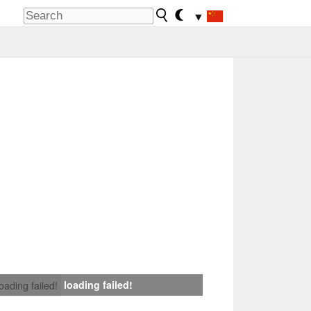
▼
loading failed!
loading failed!