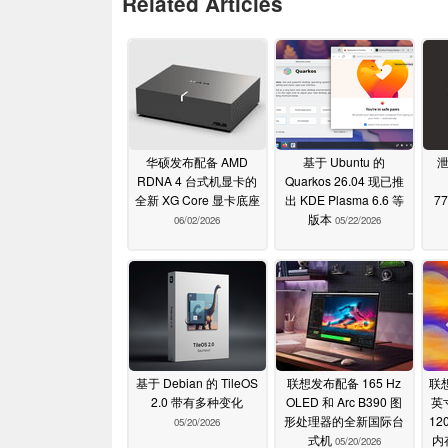
Related Articles
华硕发布配备 AMD
基于 Ubuntu 的
泄
RDNA 4 台式机显卡的
Quarkos 26.04 现已推
全新 XG Core 显卡底座
出 KDE Plasma 6.6 等
7
版本
06/02/2026
05/22/2026
基于 Debian 的 TileOS
联想发布配备 165 Hz
联
2.0 带有多种变化
OLED 和 Arc B390 图
英
形处理器的全新国际台
12
05/20/2026
式机
内
05/20/2026