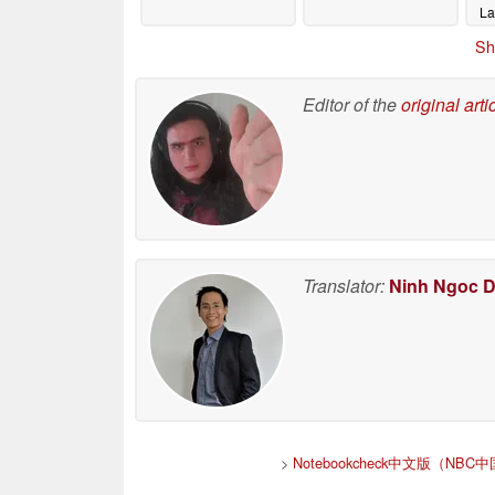
L
Sh
Editor of the
original arti
Translator:
Ninh Ngoc 
>
Notebookcheck中文版（NBC