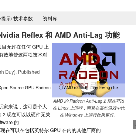
 小提示/ 技术参数
资料库
dia Reflex 和 AMD Anti-Lag 功能
ayer 项目允许在任何 GPU 上
lex，从而有效地使这两项技术对
nh Duy),
Published
Open Source
GPU
Radeon
ⓘ AMD (edited), Larry Ewing (Tux
mascot)
AMD 的 Radeon Anti-Lag 2 现在可以
竞技玩家来说，这可是个大
在 Linux 上运行，而且在某些游戏中比
i-Lag 2 现在可以以硬件无关
在 Windows 上运行效果更好。
ware 的
些专有技术现在可以在包括英特尔 GPU 在内的其他厂商的