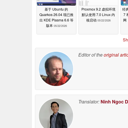
基于 Ubuntu 的
Proxmox 9.2 虚拟环境
经典
Quarkos 26.04 现已推
默认使用 7.0 Linux 内
7 
出 KDE Plasma 6.6 等
核启动
网
05/22/2026
版本
05/22/2026
Sh
Editor of the
original arti
Translator:
Ninh Ngoc 