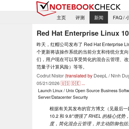
主页
评测
新闻
FAQ /
Red Hat Enterprise Li
昨天，红帽公司发布了 Red Hat Enterprise Lin
个更新将该操作系统的当前分支和传统分支向
们，用户现在可以享受简化的混合云管理、改
范量子计算风险）等等。
Codrut Nistor (
translated by
DeepL / Ninh Du
05/21/2026
🇺🇸
🇩🇪
...
Launch
Linux / Unix
Open Source
Business
Softw
Server/Datacenter
Security
根据有关其发布的官方博文（见最后一段
10.2 和 9.8
"增强了 RHEL 的核心优
度，简化混合云管理，并主动防御包括