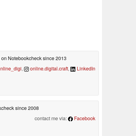
ed on Notebookcheck
since 2013
line_digi
,
online.digital.craft
,
LinkedIn
okcheck
since 2008
contact me via:
Facebook