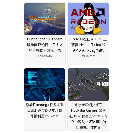
Subnautica 2》Steam
Linux 可在任何 GPU 上
版负面评论抨击 EULA
获得 Nvidia Reflex 和
的所有权和隐私问题
AMD Anti-Lag 功能
05/18/2026
05/18/2026
微软Exchange服务器零
修改者详细介绍了
日漏洞通过伪造电子邮
Rockstar Games 如何
件被利用
在 PS2 仅有的 32MB 内
05/17/2026
存中容纳《GTA III》的
自由城开放世界