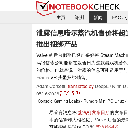
主页
评测
新闻
FAQ /
泄露信息暗示蒸汽机售价将超过 1
推出捆绑产品
Valve 的后台似乎已经准备好将 Steam Mach
码将使该公司能够在发售日为这款游戏机替代品收
的价格。也就是说，泄露的信息可能适用于与 S
Frame VR 头显捆绑销售。
Adam Corsetti (
translated by
DeepL / Ninh Du
05/16/2026
🇺🇸
🇩🇪
...
Console
Gaming
Leaks / Rumors
Mini PC
Linux /
尽管有消息称
蒸汽机发布日期
的发布日
本的估算却大相径庭。Valve 后台
可能指的是迷你 PC 和
蒸汽控制器
.