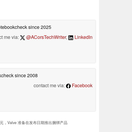
Notebookcheck
since 2025
ct me via:
@ACorsTechWriter
,
LinkedIn
okcheck
since 2008
contact me via:
Facebook
美元，Valve 准备在发布日期推出捆绑产品