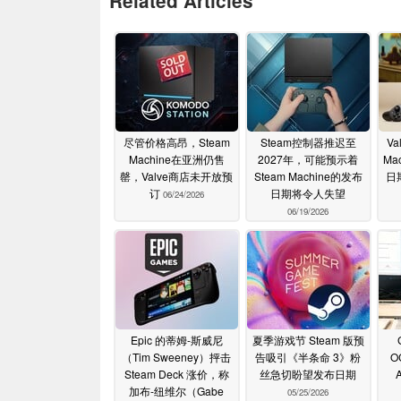
Related Articles
尽管价格高昂，Steam
Steam控制器推迟至
Va
Machine在亚洲仍售
2027年，可能预示着
Ma
罄，Valve商店未开放预
Steam Machine的发布
日
订
日期将令人失望
06/24/2026
06/19/2026
Epic 的蒂姆-斯威尼
夏季游戏节 Steam 版预
（Tim Sweeney）抨击
告吸引《半条命 3》粉
O
Steam Deck 涨价，称
丝急切盼望发布日期
加布-纽维尔（Gabe
05/25/2026