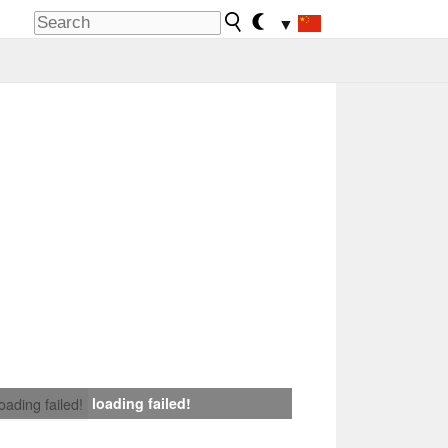
▼
loading failed!
loading failed!