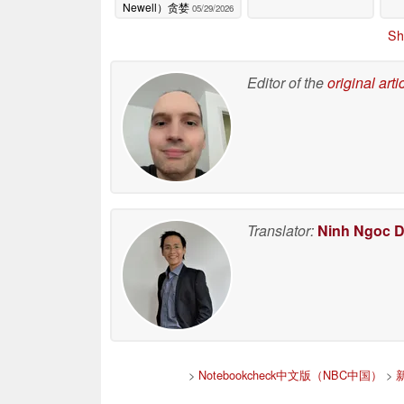
Newell）贪婪
05/29/2026
Sh
Editor of the
original arti
Translator:
Ninh Ngoc 
>
Notebookcheck中文版（NBC中国）
>