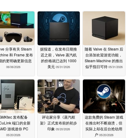
lve 分享有关 Steam
据报道，在发布日期推
随着 Valve 在 Steam 后
chine 和 Frame 发布
迟之前，Valve 蒸汽机
台添加欢迎游览功能，
期的更明确更新信息
的价格就已达到 1000
Steam Machine 的推出
美元
似乎指日可待
06/06/2026
05/31/2026
05/31/2026
GMKtec 发布配备
评论家分享《蒸汽框
这款免费的 Steam 游戏
CuLink 端口的全新
架》正式发布前的初步
在推出时不断崩溃，但
AMD 游戏迷你 PC
印象
实际上却在后台抢劫用
05/20/2026
户
05/20/2026
05/20/2026