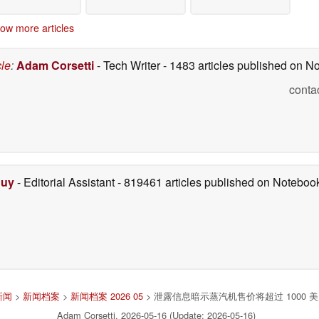
ow more articles
cle
:
Adam Corsetti
- Tech Writer
- 1483 articles published on 
conta
Duy
- Editorial Assistant
- 819461 articles published on Notebo
新闻
>
新闻档案
>
新闻档案 2026 05
> 泄露信息暗示蒸汽机售价将超过 1000 
Adam Corsetti, 2026-05-16 (Update: 2026-05-16)