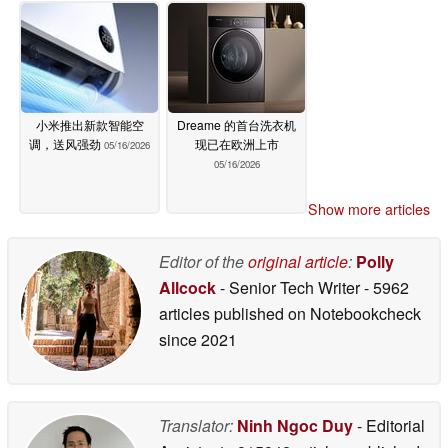
小米推出新款智能空
Dreame 的首台洗衣机
调，送风强劲
现已在欧洲上市
05/16/2026
05/16/2026
Show more articles
Editor of the
original article
:
Polly
Allcock
- Senior Tech Writer
- 5962
articles published on Notebookcheck
since 2021
Translator:
Ninh Ngoc Duy
- Editorial