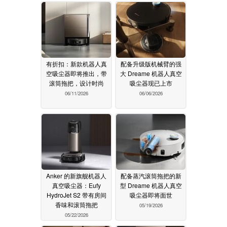
有折扣：新款机器人真
配备升级版机械臂的强
空吸尘器即将推出，带
大 Dreame 机器人真空
滚筒拖把，设计时尚
吸尘器现已上市
06/11/2026
06/06/2026
Anker 的新旗舰机器人
配备蒸汽滚筒拖把的新
真空吸尘器：Eufy
型 Dreame 机器人真空
HydroJet S2 带有房间
吸尘器即将面世
香味和滚筒拖把
05/19/2026
05/22/2026