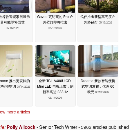
款谷歌智能家居显示
Govee 更明亮的 Pro 户
戈伟推出新型高亮度户
器可能即将面世
外壁灯即将推出
外路径灯
05/15/2026
05/16/2026
05/16/2026
reame 推出更安静的
全新 TCL A400U QD-
Dreame 新款智能便携
型智能空调
Mini LED 电视上市，刷
式空调发布，优惠 60
05/14/2026
新率高达 288Hz
欧元
05/13/2026
05/14/2026
ow more articles
cle
:
Polly Allcock
- Senior Tech Writer
- 5962 articles publishe