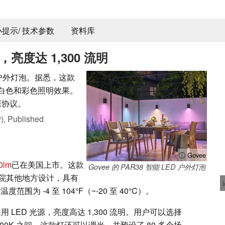
 小提示/ 技术参数
资料库
亮度达 1,300 流明
ED 户外灯泡。据悉，这款
列白色和彩色照明效果。
居协议。
),
Published
ⓘ Govee
0lm
已在美国上市。这款
Govee 的 PAR38 智能 LED 户外灯泡
院其他地方设计，具有
围为 -4 至 104°F（~-20 至 40°C）。
灯泡采用 LED 光源，亮度高达 1,300 流明。用户可以选择
,000K 之间。这款灯还可以调光，并预设了 80 多个场