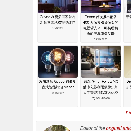
Govee 在更多国家发布
Govee 首次推出配备
新
新款复古风格智能灯泡
400 万像素双摄像头的
电视背光 3，可实现精
05/26/2026
确的屏幕镜像功能
05/16/2026
发布新款 Govee 圆形复
戴森 "Find+Follow "炫
D
古式智能灯泡 Matter
酷净化器利用摄像头和
新
人工智能消除室内热空
05/15/2026
气
05/14/2026
Sh
Editor of the
original arti