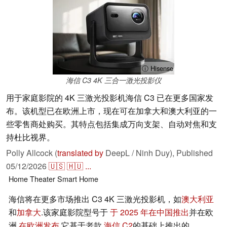
ⓘ Hisense
海信 C3 4K 三合一激光投影仪
用于家庭影院的 4K 三激光投影机海信 C3 已在更多国家发
布。该机型已在欧洲上市，现在可在加拿大和澳大利亚的一
些零售商处购买。其特点包括集成万向支架、自动对焦和支
持杜比视界。
Polly Allcock (
translated by
DeepL / Ninh Duy),
Published
05/12/2026
🇺🇸
🇭🇺
...
Home Theater
Smart Home
海信将在更多市场推出 C3 4K 三激光投影机，如
澳大利亚
和
加拿大
.该家庭影院型号于
于 2025 年在中国推出
并在欧
洲
在欧洲发布
.它基于老款
海信 C2
的基础上推出的。