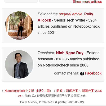
Show more articles
Editor of the
original article
:
Polly
Allcock
- Senior Tech Writer
- 5964
articles published on Notebookcheck
since 2021
Translator:
Ninh Ngoc Duy
- Editorial
Assistant
- 818035 articles published
on Notebookcheck
since 2008
contact me via:
Facebook
>
Notebookcheck中文版（NBC中国）
>
新闻
>
新闻档案
>
新闻档案 2026
05
> 海信 C3 智能微型投影仪现已在更多国家上市
Polly Allcock, 2026-05-12 (Update: 2026-05-12)