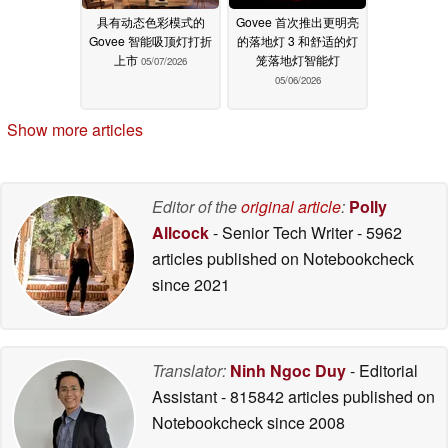
具有动态色彩模式的
Govee 首次推出更明亮
Govee 智能吸顶灯打折
的落地灯 3 和舒适的灯
上市
笼落地灯智能灯
05/07/2026
05/06/2026
Show more articles
Editor of the
original article
:
Polly
Allcock
- Senior Tech Writer
- 5962
articles published on Notebookcheck
since 2021
Translator:
Ninh Ngoc Duy
- Editorial
Assistant
- 815842 articles published on
Notebookcheck
since 2008