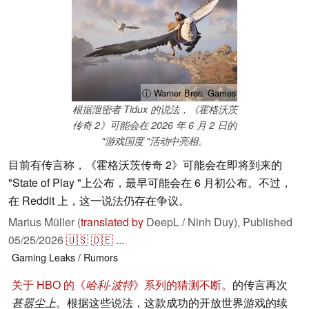
ⓘ Warner Bros. Games
根据泄密者 Tidux 的说法，《霍格沃茨
传奇 2》可能会在 2026 年 6 月 2 日的
"游戏国度 "活动中亮相。
目前有传言称，《霍格沃茨传奇 2》可能会在即将到来的
"State of Play "上公布，最早可能会在 6 月初公布。不过，
在 Reddit 上，这一说法仍存在争议。
Marius Müller (
translated by
DeepL / Ninh Duy),
Published
05/25/2026
🇺🇸
🇩🇪
...
Gaming
Leaks / Rumors
关于 HBO 的《
哈利-波特
》系列的猜测不断。
的传言再次
甚嚣尘上
。根据这些说法，这款成功的开放世界游戏的续