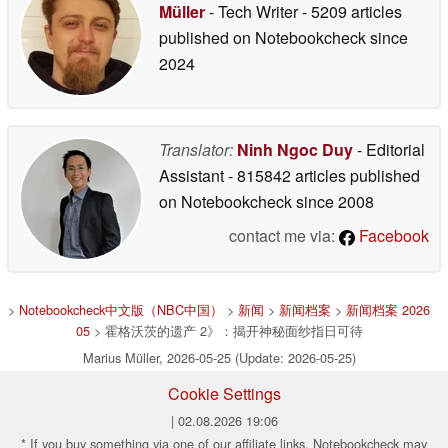
Müller
- Tech Writer
- 5209 articles
published on Notebookcheck
since
2024
Translator:
Ninh Ngoc Duy
- Editorial
Assistant
- 815842 articles published
on Notebookcheck
since 2008
contact me via:
Facebook
>
Notebookcheck中文版（NBC中国）
>
新闻
>
新闻档案
>
新闻档案 2026
05
> 霍格沃茨的遗产 2》：揭开神秘面纱指日可待
Marius Müller, 2026-05-25 (Update: 2026-05-25)
Cookie Settings
| 02.08.2026 19:06
* If you buy something via one of our affiliate links, Notebookcheck may