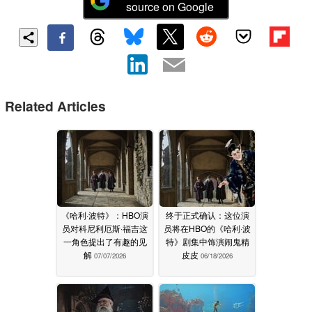
source on Google
Related Articles
《哈利·波特》：HBO演
终于正式确认：这位演
员对科尼利厄斯·福吉这
员将在HBO的《哈利·波
一角色提出了有趣的见
特》剧集中饰演闹鬼精
解
皮皮
07/07/2026
06/18/2026