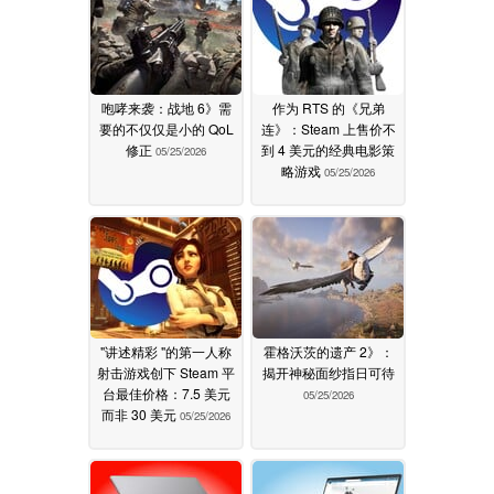
咆哮来袭：战地 6》需
作为 RTS 的《兄弟
要的不仅仅是小的 QoL
连》：Steam 上售价不
修正
到 4 美元的经典电影策
05/25/2026
略游戏
05/25/2026
"讲述精彩 "的第一人称
霍格沃茨的遗产 2》：
射击游戏创下 Steam 平
揭开神秘面纱指日可待
台最佳价格：7.5 美元
05/25/2026
而非 30 美元
05/25/2026