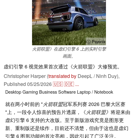
ⓘ Psyonix
火箭联盟》在虚幻引擎 6 上的实时引擎
画面。
虚幻引擎 6 视觉效果首次通过《火箭联盟》大修预览。
Christopher Harper (
translated by
DeepL / Ninh Duy),
Published
05/25/2026
🇺🇸
🇩🇪
...
Desktop
Gaming
Business
Software
Laptop / Notebook
就在两小时前的 "
火箭联盟
冠军系列赛 2026 巴黎大区赛
"上，一段令人惊喜的预告片透露，《
火箭联盟》
将迎来由
虚幻引擎 6 支持的大改版。至于新版游戏究竟是图形更
新、重制版还是续作，目前还不清楚，但由于这也是虚幻
引擎 6 图形功能的首次亮相，因此引起了广泛关注。