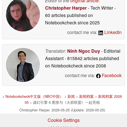
Editor of the
original article
:
Christopher Harper
- Tech Writer
-
60 articles published on
Notebookcheck
since 2025
contact me via:
LinkedIn
Translator:
Ninh Ngoc Duy
- Editorial
Assistant
- 815842 articles published
on Notebookcheck
since 2008
contact me via:
Facebook
>
Notebookcheck中文版（NBC中国）
>
新闻
>
新闻档案
>
新闻档案 2026
05
> 虚幻引擎 6 图形与《火箭联盟》一起亮相
Christopher Harper, 2026-05-25 (Update: 2026-05-25)
Cookie Settings