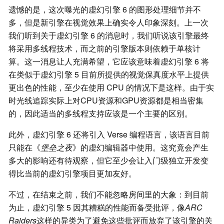
遗憾的是，这次曝光的虚幻引擎 6 的图形处理细节并不
多，但是新引擎在视觉效果上确实令人印象深刻。上一次
我们听到关于虚幻引擎 6 的消息时，我们听说该引擎最终
将采用多线程技术，而之前的引擎版本则依赖于单核计
算。这一消息让人充满希望，它应该意味着虚幻引擎 6 将
在类似于虚幻引擎 5 目前所提供的视觉保真度水平上提供
更出色的性能，至少在使用 CPU 的情况下是这样。由于实
时光线追踪实际上对CPU资源和GPU资源都是相当密集
的，因此适当的多线程支持应该是一个主要的区别。
此外，虚幻引擎 6 还将引入 Verse 编程语言，该语言目前
只能在《
堡垒之夜
》的虚幻编辑器中使用。这究竟会产生
多大的影响还有待观察，但它至少会让入门级独立开发变
得比当前的虚幻引擎项目更加友好。
不过，在结束之前，我们不能忽略房间里的大象：到目前
为止，虚幻引擎 5 因其糟糕的性能而备受批评，像
ARC
Raiders
这样的异类为了避免这些批评而放弃了该引擎的关