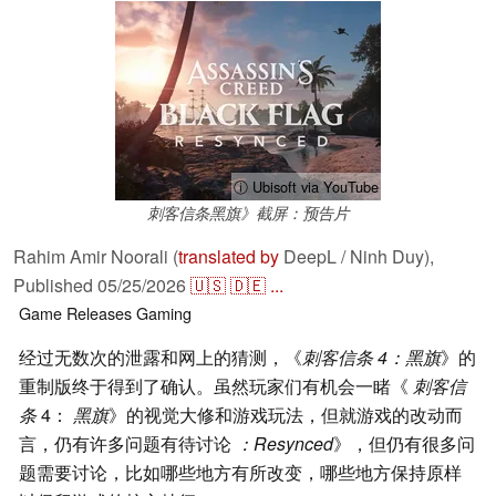
ⓘ Ubisoft via YouTube
刺客信条黑旗》截屏：预告片
Rahim Amir Noorali (
translated by
DeepL / Ninh Duy),
Published
05/25/2026
🇺🇸
🇩🇪
...
Game Releases
Gaming
经过无数次的泄露和网上的猜测，《
刺客信条 4：黑旗
》的
重制版终于得到了确认。虽然玩家们有机会一睹《
刺客信
条
4：
黑旗
》的视觉大修和游戏玩法，但就游戏的改动而
言，仍有许多问题有待讨论
：Resynced
》，但仍有很多问
题需要讨论，比如哪些地方有所改变，哪些地方保持原样