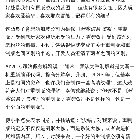
好处是我们有原版游戏的蓝图......但也有很多负担，因为玩
家喜欢爱德华，喜欢那次冒险，记得所有的细节。
这凸显了育碧新加坡公司为确保
《刺客信条
黑旗：
重制
版
》
受到老玩家欢迎所承受的压力
：重制版
》受到该系列
老粉丝的追捧。不过，谈话很快就变成了关于重制版和重
制版之间区别的争论，开发人员澄清了两者之间的区别。
Anvil 专家洛佩兹解释说："通常，我认为重制版就是为新主
机重新编译代码、提高分辨率、升频、DLSS 等，但基本
上是相同的资产。也许我们会制作一些高清纹理"，这大致
符合人们对重制版的理解。洛佩兹继续说："但这不是
《刺
客信条：黑旗》
的重制版
：重制版
》不是这样的。这是一
个全面的重制版"。
傅小平点头表示同意，并插话道："没错，对我来说，重制
版的定义不仅仅是图形大修，而是系统大修，或者说是扩
展和新内容。所以，对我来说，一个好的重制版必须有新