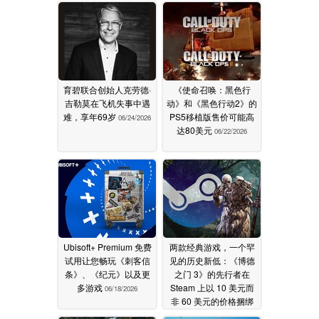
育碧联合创始人克劳德·
《使命召唤：黑色行
吉勒莫在飞机失事中遇
动》和《黑色行动2》的
难，享年69岁
PS5移植版售价可能高
06/24/2026
达80美元
06/22/2026
Ubisoft+ Premium 免费
两款经典游戏，一个罕
试用让您畅玩《刺客信
见的历史新低：《博德
条》、《纪元》以及更
之门 3》的先行者在
多游戏
Steam 上以 10 美元而
06/18/2026
非 60 美元的价格捆绑
销售
05/26/2026