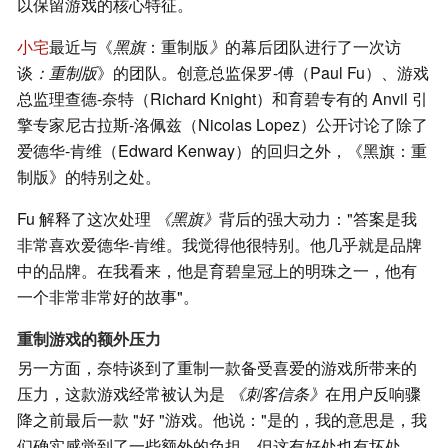
以保留游戏的核心特征。
小宅
最近与《
黑旗
：重制版
》
的幕后团队进行了一次访
谈
：重制版
》的团队。创意总监保罗-傅（Paul Fu）、游戏
总监理查德-奈特（Richard Knight）和育碧专有的 Anvil 引
擎专家尼古拉斯-洛佩兹（Nicolas Lopez）公开讨论了除了
爱德华-肯维（Edward Kenway）的回归之外，《黑旗：重
制版》的特别之处。
Fu 解释了这次处理
《黑旗》
背后的强大动力："答案是我
非常喜欢爱德华-肯维。我觉得他很特别。他几乎就是品牌
中的品牌。在我看来，他是育碧皇冠上的明珠之一，他有
一个非常非常好的故事"。
重制游戏的额外压力
另一方面，奈特谈到了重制一款备受喜爱的游戏所带来的
压力，这款游戏经常被认为是
《刺客信条》
在用户反响骤
降之前最后一款 "好 "游戏。他说："是的，我的意思是，我
们确实感觉到了一些额外的负担，但这有好处也有坏处。