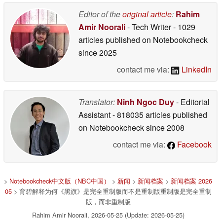
Editor of the
original article
:
Rahim
Amir Noorali
- Tech Writer
- 1029
articles published on Notebookcheck
since 2025
contact me via:
LinkedIn
Translator:
Ninh Ngoc Duy
- Editorial
Assistant
- 818035 articles published
on Notebookcheck
since 2008
contact me via:
Facebook
>
Notebookcheck中文版（NBC中国）
>
新闻
>
新闻档案
>
新闻档案 2026
05
> 育碧解释为何《黑旗》是完全重制版而不是重制版重制版是完全重制
版，而非重制版
Rahim Amir Noorali, 2026-05-25 (Update: 2026-05-25)