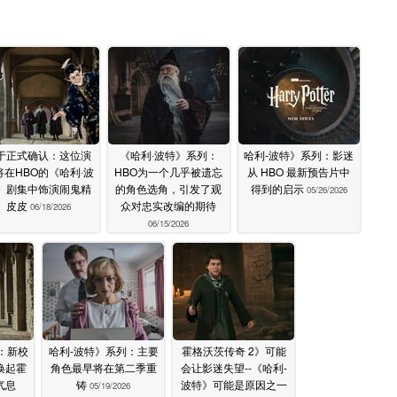
于正式确认：这位演
《哈利·波特》系列：
哈利-波特》系列：影迷
将在HBO的《哈利·波
HBO为一个几乎被遗忘
从 HBO 最新预告片中
》剧集中饰演闹鬼精
的角色选角，引发了观
得到的启示
05/26/2026
皮皮
众对忠实改编的期待
06/18/2026
06/15/2026
：新校
哈利-波特》系列：主要
霍格沃茨传奇 2》可能
唤起霍
角色最早将在第二季重
会让影迷失望--《哈利-
气息
铸
波特》可能是原因之一
05/19/2026