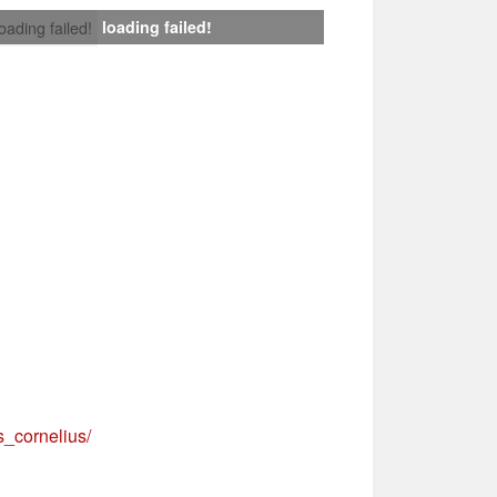
loading failed!
loading failed!
_cornelius/