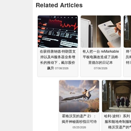
Related Articles
在获得唐纳德·特朗普支
有人把一台 reMarkable
终
持以及AI服务器业务增
平板电脑改造成了汤姆·
员
长的推动下，戴尔股价
里德尔的日记本
特
飙升
07/08/2026
07/06/2026
霍格沃茨的遗产 2》：
哈利-波特》系列
揭开神秘面纱指日可待
服和魁地奇制服
格沃茨遗产的
05/25/2026