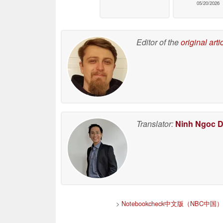
05/20/2026
Editor of the
original arti
Translator:
Ninh Ngoc 
>
Notebookcheck中文版（NBC中国）