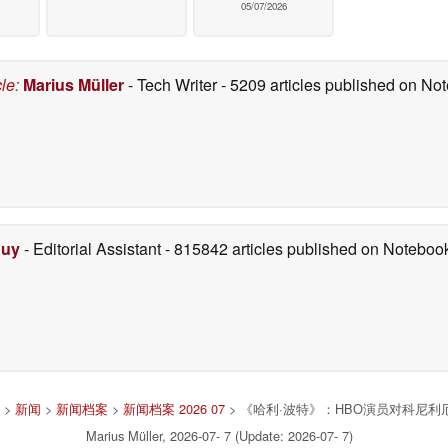
05/07/2026
cle
:
Marius Müller
- Tech Writer
- 5209 articles published on N
Duy
- Editorial Assistant
- 815842 articles published on Notebo
>
新闻
>
新闻档案
>
新闻档案 2026 07
> 《哈利·波特》：HBO演员对科尼
Marius Müller, 2026-07- 7 (Update: 2026-07- 7)