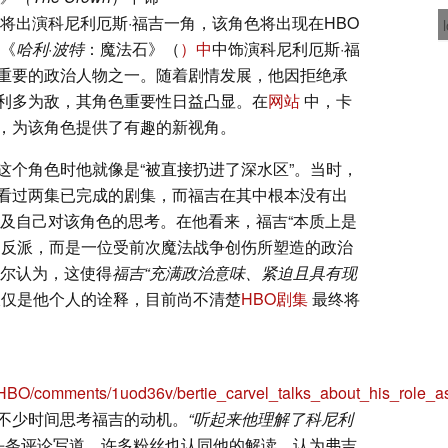
将出演科尼利厄斯·福吉一角，该角色将出现在HBO
《
哈利·波特
：魔法石》（
）中
中饰演科尼利厄斯·福
重要的政治人物之一。随着剧情发展，他因拒绝承
利多为敌，其角色重要性日益凸显。在
网站
中，卡
，为该角色提供了有趣的新视角。
这个角色时他就像是“被直接扔进了深水区”。当时，
看过两集已完成的剧集，而福吉在其中根本没有出
以及自己对该角色的思考。在他看来，福吉“本质上是
的反派，而是一位受前次魔法战争创伤所塑造的政治
维尔认为，这使得
福吉“充满政治意味、紧迫且具有现
仅仅是他个人的诠释，目前尚不清楚
HBO剧集
最终将
onHBO/comments/1uod36v/bertie_carvel_talks_about_his_role_as
不少时间思考福吉的动机。
“听起来他理解了科尼利
头条评论写道
。
许多粉丝也认同他的解读，认为弗吉