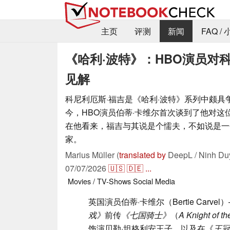
主页
评测
新闻
FAQ /
《哈利·波特》：HBO演员对
见解
科尼利厄斯·福吉是《哈利·波特》系列中颇具
今，HBO演员伯蒂·卡维尔首次谈到了他对这
在他看来，福吉与其说是个懦夫，不如说是一
家。
Marius Müller (
translated by
DeepL / Ninh Du
07/07/2026
🇺🇸
🇩🇪
...
Movies / TV-Shows
Social Media
英国演员伯蒂·卡维尔（Bertie Carve
戏》
前传
《七国骑士》
（
A Knight of t
饰演贝勒·坦格利安王子，以及在《
王冠