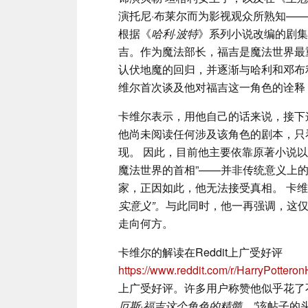
演托尼·布莱尔而为影视观众所熟知——
根据《
哈利·波特
》系列小说改编的剧集
吉。作为魔法部长，福吉是魔法世界最
认伏地魔的回归，并逐渐与哈利和邓布
维尔首次谈及他对福吉这一角色的诠释
卡维尔表示，用他自己的话来说，接下
他尚未阅读任何涉及该角色的剧本，只
现。 因此，目前他主要依靠原著小说
魔法世界的首相”——并非传统意义上
家，正因如此，他无法接受真相。 卡
实意义”。
与此同时，他一再强调，这
走向何方。
卡维尔的解读在Reddit上广受好评
https://www.reddit.com/r/HarryPotter
上广受好评。许多用户称赞他似乎花了
厄斯·福吉这个角色的精髓，”
该帖子的