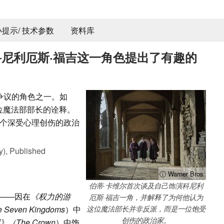
 小提示/ 技术参数
资料库
科尼利厄斯·福吉这一角色提出了有趣的
争议的角色之一。如
位魔法部部长的诠释。
个深受心理创伤的政治
y),
Published
ⓘ Warner Bros.
伯蒂·卡维尔首次谈及自己饰演科尼利
l）——因在
《权力的游
厄斯·福吉一角，并解释了为何他认为
he Seven Kingdoms
）中
这位魔法部长并非反派，而是一位饱受
创伤的政治家。
》（The Crown
）中饰