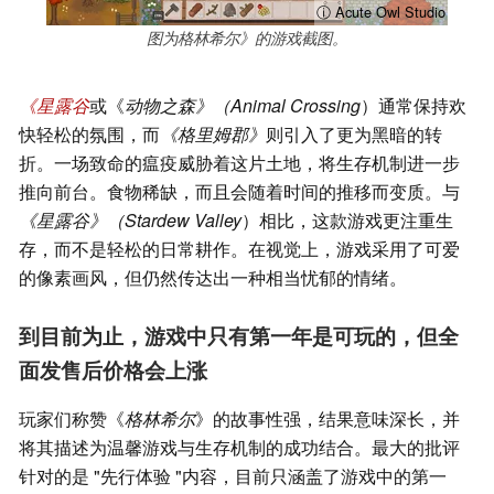
ⓘ Acute Owl Studio
图为格林希尔》的游戏截图。
《星露谷
或《
动物之森》（Animal Crossing
）通常保持欢
快轻松的氛围，而
《格里姆郡》
则引入了更为黑暗的转
折。一场致命的瘟疫威胁着这片土地，将生存机制进一步
推向前台。食物稀缺，而且会随着时间的推移而变质。与
《星露谷》（Stardew Valley
）相比，这款游戏更注重生
存，而不是轻松的日常耕作。在视觉上，游戏采用了可爱
的像素画风，但仍然传达出一种相当忧郁的情绪。
到目前为止，游戏中只有第一年是可玩的，但全
面发售后价格会上涨
玩家们称赞《
格林希尔
》的故事性强，结果意味深长，并
将其描述为温馨游戏与生存机制的成功结合。最大的批评
针对的是 "先行体验 "内容，目前只涵盖了游戏中的第一