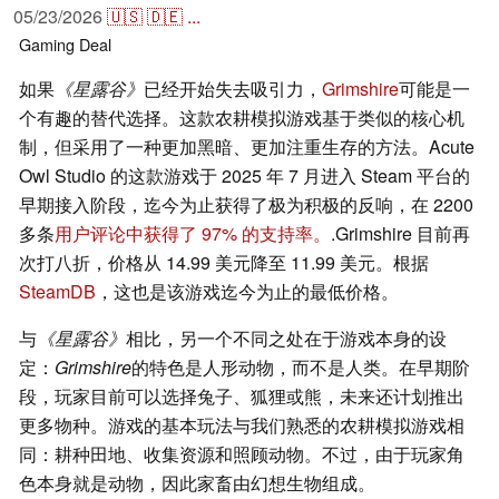
05/23/2026
🇺🇸
🇩🇪
...
Gaming
Deal
如果
《星露谷》
已经开始失去吸引力，
Grimshire
可能是一
个有趣的替代选择。这款农耕模拟游戏基于类似的核心机
制，但采用了一种更加黑暗、更加注重生存的方法。Acute
Owl Studio 的这款游戏于 2025 年 7 月进入 Steam 平台的
早期接入阶段，迄今为止获得了极为积极的反响，在 2200
多条
用户评论中获得了 97% 的支持率。
.Grimshire 目前再
次打八折，价格从 14.99 美元降至 11.99 美元。根据
SteamDB
，这也是该游戏迄今为止的最低价格。
与
《星露谷》
相比，另一个不同之处在于游戏本身的设
定：
Grimshire
的特色是人形动物，而不是人类。在早期阶
段，玩家目前可以选择兔子、狐狸或熊，未来还计划推出
更多物种。游戏的基本玩法与我们熟悉的农耕模拟游戏相
同：耕种田地、收集资源和照顾动物。不过，由于玩家角
色本身就是动物，因此家畜由幻想生物组成。