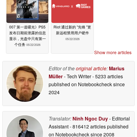
007 第一道曙光》PS5
Riot 通过新的 "先锋 "更
发布日期前泄露的信息
新远程禁用用户硬件
显示，光盘中只有第一
05/22/2026
个任务
05/22/2026
Show more articles
Editor of the
original article
:
Marius
Müller
- Tech Writer
- 5233 articles
published on Notebookcheck
since
2024
Translator:
Ninh Ngoc Duy
- Editorial
Assistant
- 816412 articles published
on Notebookcheck
since 2008