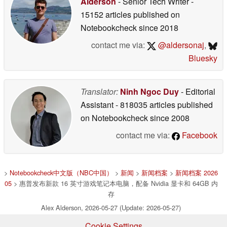
Alderson
- Senior Tech Writer
-
15152 articles published on
Notebookcheck
since 2018
contact me via:
@aldersonaj
,
Bluesky
Translator:
Ninh Ngoc Duy
- Editorial
Assistant
- 818035 articles published
on Notebookcheck
since 2008
contact me via:
Facebook
>
Notebookcheck中文版（NBC中国）
>
新闻
>
新闻档案
>
新闻档案 2026
05
> 惠普发布新款 16 英寸游戏笔记本电脑，配备 Nvidia 显卡和 64GB 内
存
Alex Alderson, 2026-05-27 (Update: 2026-05-27)
Cookie Settings