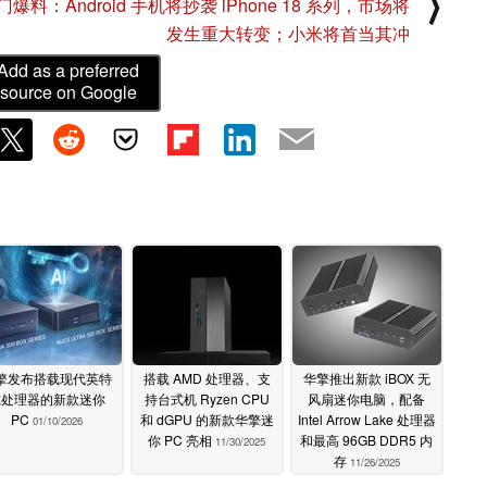
⟩
门爆料：Android 手机将抄袭 iPhone 18 系列，市场将
发生重大转变；小米将首当其冲
Add as a preferred
source on Google
擎发布搭载现代英特
搭载 AMD 处理器、支
华擎推出新款 iBOX 无
尔处理器的新款迷你
持台式机 Ryzen CPU
风扇迷你电脑，配备
PC
和 dGPU 的新款华擎迷
Intel Arrow Lake 处理器
01/10/2026
你 PC 亮相
和最高 96GB DDR5 内
11/30/2025
存
11/26/2025