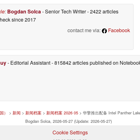
cle
:
Bogdan Solca
- Senior Tech Writer
- 2422 articles
check
since 2017
contact me via:
Facebook
Duy
- Editorial Assistant
- 815842 articles published on Notebo
中国）
>
新闻
>
新闻档案
>
新闻档案 2026 05
> 华擎推出配备 Intel Panther L
Bogdan Solca, 2026-05-27 (Update: 2026-05-27)
Cookie Settings