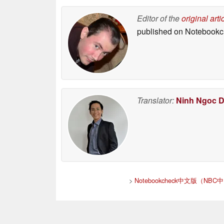
Editor of the
original arti
published on Notebook
Translator:
Ninh Ngoc 
>
Notebookcheck中文版（NBC