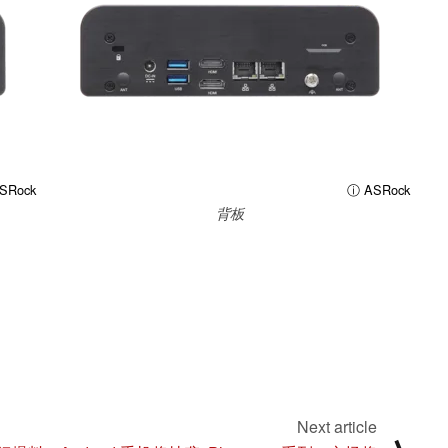
SRock
ⓘ ASRock
背板
Next article