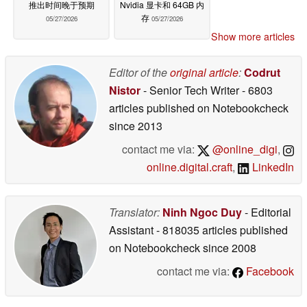
推出时间晚于预期
Nvidia 显卡和 64GB 内
存
05/27/2026
05/27/2026
Show more articles
Editor of the
original article
:
Codrut
Nistor
- Senior Tech Writer
- 6803
articles published on Notebookcheck
since 2013
contact me via:
@online_digi
,
online.digital.craft
,
LinkedIn
Translator:
Ninh Ngoc Duy
- Editorial
Assistant
- 818035 articles published
on Notebookcheck
since 2008
contact me via:
Facebook