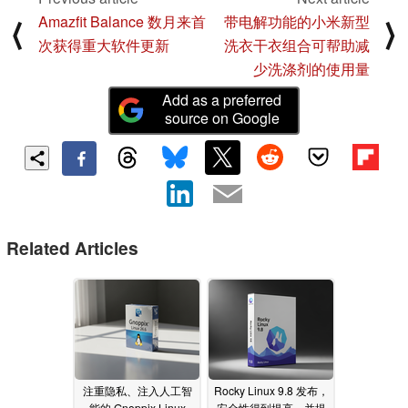
Amazfit Balance 数月来首
带电解功能的小米新型
⟨
⟩
次获得重大软件更新
洗衣干衣组合可帮助减
少洗涤剂的使用量
Add as a preferred
source on Google
Related Articles
注重隐私、注入人工智
Rocky Linux 9.8 发布，
能的 Gnoppix Linux
安全性得到提高，并提