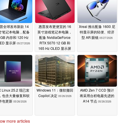
普全球发布新款 14
惠普发布更便宜的 16
Xreal 推出配备 1600 尼
寸笔记本电脑，配备
英寸游戏笔记本电脑，
特显示屏的轻便、经济
2GB 内存和 120 Hz
配备 NvidiaGeForce
型 AR 眼镜
05/27/2026
LED 显示屏
RTX 5070 12 GB 和
05/27/2026
165 Hz OLED 显示屏
05/27/2026
 Linux 25.2 现已发
Windows 11：微软撤回
AMD Zen 7 CCD 预计
，包含大量修复和软
Copilot 决定
将采用台积电最先进的
05/26/2026
件包更新
A14 节点
05/26/2026
05/26/2026
ow more articles