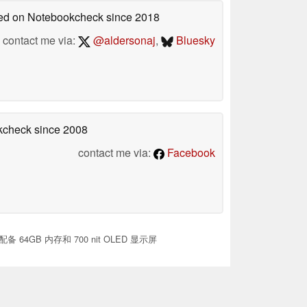
shed on Notebookcheck
since 2018
contact me via:
@aldersonaj
,
Bluesky
okcheck
since 2008
contact me via:
Facebook
64GB 内存和 700 nit OLED 显示屏