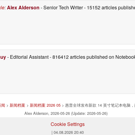
cle
:
Alex Alderson
- Senior Tech Writer
- 15152 articles publi
Duy
- Editorial Assistant
- 816412 articles published on Notebo
新闻
>
新闻档案
>
新闻档案 2026 05
> 惠普全球发布新款 14 英寸笔记本电脑，配备 
Alex Alderson, 2026-05-26 (Update: 2026-05-26)
Cookie Settings
| 04.08.2026 20:40