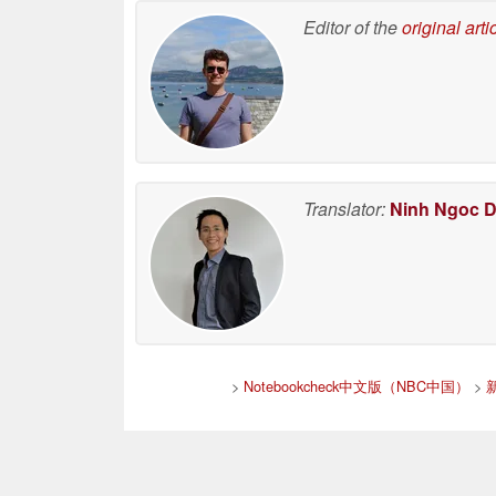
Editor of the
original arti
Translator:
Ninh Ngoc 
>
Notebookcheck中文版（NBC中国）
>