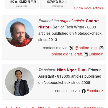
1,100 nit OLED 显示屏
戏为何如此之少
05/26/2026
05/25/2026
Show more articles
Editor of the
original article
:
Codrut
Nistor
- Senior Tech Writer
- 6803
articles published on Notebookcheck
since 2013
contact me via:
@online_digi
,
online.digital.craft
,
LinkedIn
Translator:
Ninh Ngoc Duy
- Editorial
Assistant
- 818035 articles published
on Notebookcheck
since 2008
contact me via:
Facebook