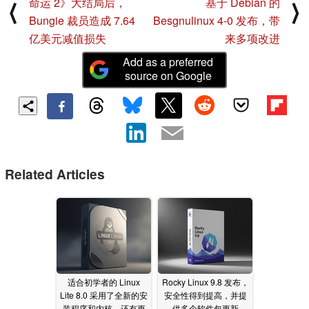
命运 2》大结局后，
基于 Debian 的
⟨
⟩
Bungie 裁员造成 7.64
Besgnulinux 4-0 发布，带
亿美元减值损失
来多项改进
Add as a preferred
source on Google
Related Articles
适合初学者的 Linux
Rocky Linux 9.8 发布，
Lite 8.0 采用了全新的安
安全性得到提高，并提
装程序和内核，还有更
供多个软件包更新