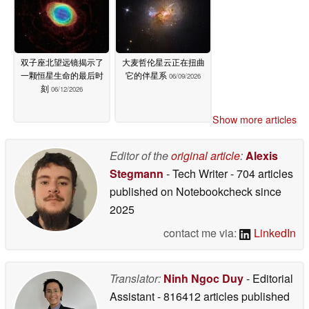
双子座北望远镜揭示了
大麦哲伦星云正在扭曲
一颗恒星生命的最后时
它的伴星系
06/09/2026
刻
06/12/2026
Show more articles
Editor of the
original article
:
Alexis
Stegmann
- Tech Writer
- 704 articles
published on Notebookcheck
since
2025
contact me via:
LinkedIn
Translator:
Ninh Ngoc Duy
- Editorial
Assistant
- 816412 articles published