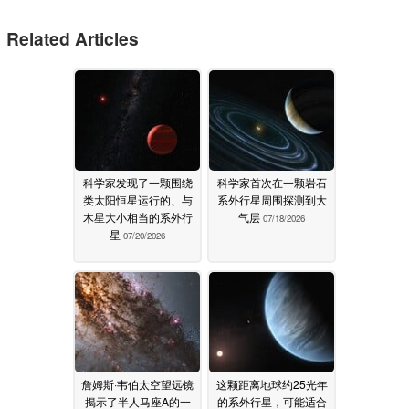
Related Articles
科学家发现了一颗围绕
科学家首次在一颗岩石
类太阳恒星运行的、与
系外行星周围探测到大
木星大小相当的系外行
气层
07/18/2026
星
07/20/2026
詹姆斯·韦伯太空望远镜
这颗距离地球约25光年
揭示了半人马座A的一
的系外行星，可能适合