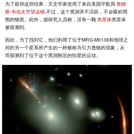
为了获得这些结果，天文学家使用了来自美国宇航局
詹姆
斯-韦伯太空望远镜
.不过，这个黑洞并不活跃，不会吸积周
围的物质。此外，据研究人员称，没有一颗
类星体
类星体
被探测到。
因此，为了找到它，他们利用了位于MRG-M0138和地球之
间的另一个星系所产生的一种被称为引力透镜的现象，从
而探测到了位于这个黑洞附近的恒星的运动。