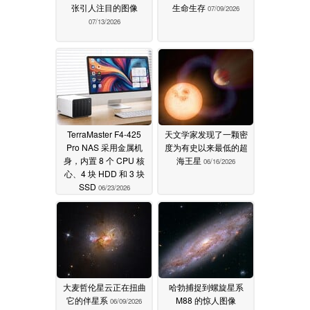
张引人注目的图像
生命生存
07/09/2026
07/13/2026
TerraMaster F4-425
天文学家发现了一颗密
Pro NAS 采用金属机
度为有史以来最低的超
身，内置 8 个 CPU 核
海王星
06/16/2026
心、4 块 HDD 和 3 块
SSD
06/23/2026
大麦哲伦星云正在扭曲
哈勃捕捉到螺旋星系
它的伴星系
M88 的惊人图像
06/09/2026