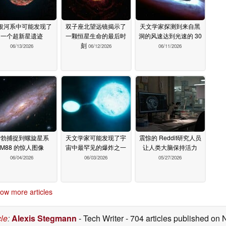
银河系中可能发现了
双子座北望远镜揭示了
天文学家探测到来自黑
一个超新星遗迹
一颗恒星生命的最后时
洞的风速达到光速的 30
刻
06/13/2026
06/12/2026
06/11/2026
哈勃捕捉到螺旋星系
天文学家可能发现了宇
震惊的 Reddit研究人员
M88 的惊人图像
宙中最罕见的爆炸之一
让人类大脑保持活力
06/04/2026
06/03/2026
05/27/2026
ow more articles
cle
:
Alexis Stegmann
- Tech Writer
- 704 articles published on