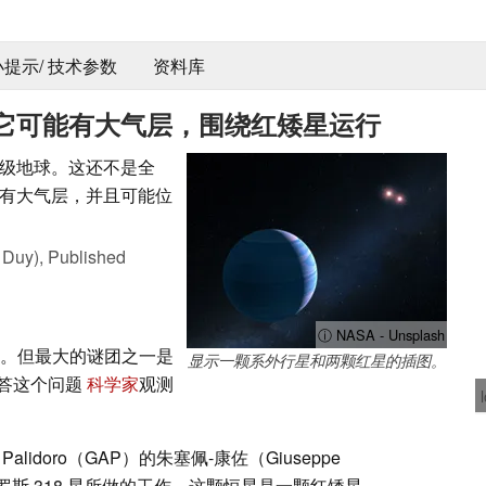
 小提示/ 技术参数
资料库
它可能有大气层，围绕红矮星运行
级地球。这还不是全
有大气层，并且可能位
 Duy),
Published
ⓘ NASA - Unsplash
。但最大的谜团之一是
显示一颗系外行星和两颗红星的插图。
答这个问题
科学家
观测
i Palidoro（GAP）的朱塞佩-康佐（Giuseppe
罗斯 318 星所做的工作。这颗恒星是一颗红矮星，