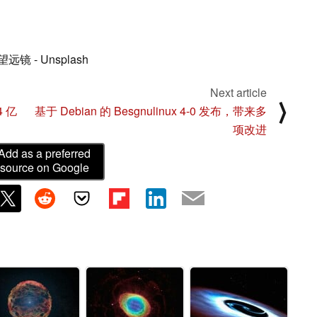
- Unsplash
Next article
⟩
4 亿
基于 Debian 的 Besgnulinux 4-0 发布，带来多
项改进
Add as a preferred
source on Google