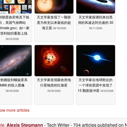
特朗普政府将其下线
天文学家发现了一颗密
天文学家探测到来自黑
后，美国气候网站
度为有史以来最低的超
洞的风速达到光速的 30
limate.gov）由一家
海王星
06/16/2026
06/11/2026
非营利组织重新上线
06/24/2026
哈勃捕捉到螺旋星系
天文学家发现吸收类地
天文学家在地球附近的
M88 的惊人图像
行星物质的红矮星
一个球状星团中发现了
15 颗新脉冲星
06/04/2026
05/30/2026
05/20/2026
ow more articles
cle
:
Alexis Stegmann
- Tech Writer
- 704 articles published on