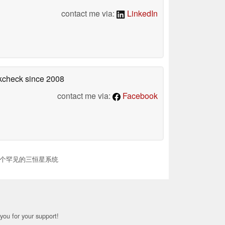
contact me via:
LinkedIn
okcheck
since 2008
contact me via:
Facebook
了一个罕见的三恒星系统
you for your support!