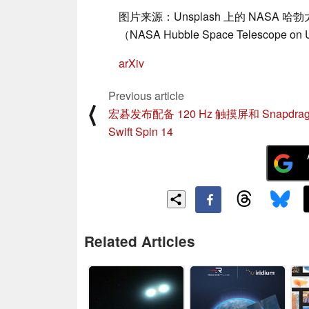
图片来源：Unsplash 上的 NAS
（NASA Hubble Space Telescope on 
arXiv
Previous article
⟨
宏碁发布配备 120 Hz 触摸屏和 Snapdragon
Swift Spin 14
Related Articles