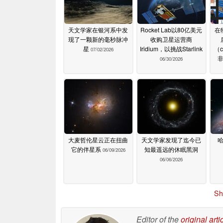
天文学家在银河系中发
Rocket Lab以80亿美元
在
现了一颗新的毫秒脉冲
收购卫星运营商
星
Iridium，以挑战Starlink
（c
07/02/2026
06/30/2026
大麦哲伦星云正在扭曲
天文学家发现了迄今已
它的伴星系
知最遥远的休眠黑洞
06/09/2026
06/06/2026
Sh
Editor of the
original arti