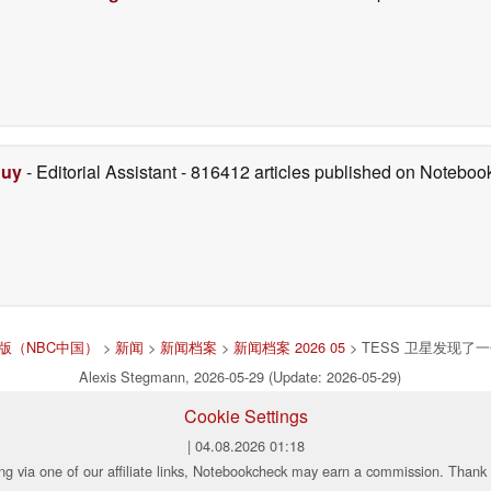
Duy
- Editorial Assistant
- 816412 articles published on Notebo
k中文版（NBC中国）
>
新闻
>
新闻档案
>
新闻档案 2026 05
> TESS 卫星发现
Alexis Stegmann, 2026-05-29 (Update: 2026-05-29)
Cookie Settings
| 04.08.2026 01:18
ng via one of our affiliate links, Notebookcheck may earn a commission. Thank 