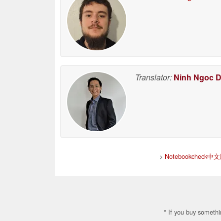
Translator:
Ninh Ngoc 
>
Notebookchec
* If you buy somethi