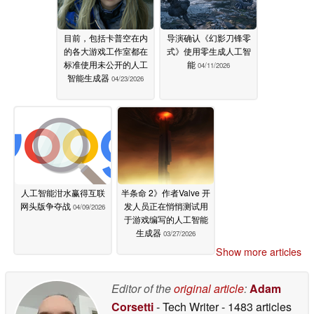
目前，包括卡普空在内
导演确认《幻影刀锋零
的各大游戏工作室都在
式》使用零生成人工智
标准使用未公开的人工
能
04/11/2026
智能生成器
04/23/2026
人工智能泔水赢得互联
半条命 2》作者Valve 开
网头版争夺战
发人员正在悄悄测试用
04/09/2026
于游戏编写的人工智能
生成器
03/27/2026
Show more articles
Editor of the
original article
:
Adam
Corsetti
- Tech Writer
- 1483 articles