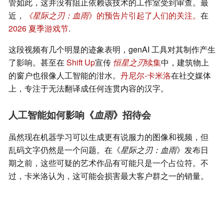
管如此，这并没有阻止依赖该技术的工作室受到审查。最
近，
《星际之刃：血雨
》的预告片引起了人们的关注
。
在
2026 夏季游戏节
.
这段视频有几个明显的迹象表明，genAI 工具对其制作产生
了影响。甚至在
Shift Up
宣传
恒星之刃
续集
中，建筑物上
的窗户也很像人工智能的泔水。
丹尼尔-卡米洛
在社交媒体
上，专注于无法翻译成任何连贯内容的汉字。
人工智能如何影响《
血雨
》招待会
虽然现在机器学习可以生成更有说服力的图像和视频，但
乱码文字仍然是一个问题。在《
星际之刃：血雨
》发布日
期之前，这些可疑的艺术作品有可能只是一个占位符。不
过，卡米洛认为，这可能会损害最大客户群之一的销量。