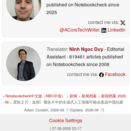
published on Notebookcheck
since
2025
contact me via:
@ACorsTechWriter
,
LinkedIn
Translator:
Ninh Ngoc Duy
- Editorial
Assistant
- 819461 articles published
on Notebookcheck
since 2008
contact me via:
Facebook
>
Notebookcheck中文版（NBC中国）
>
新闻
>
新闻档案
>
新闻档案 2026
06
> 星际之刃：血雨》预告片中的生成式人工智能可能会疏远中国玩家
Adam Corsetti, 2026-06- 7 (Update: 2026-06- 7)
Cookie Settings
| 07.08.2026 23:17