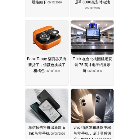
规格如下
屏和8000毫安时电池
06/12/2026
06/12/2026
Boox Tappy 翻页器又有
E-Ink 在台北桃园机场安
新货了，但颜色换成了
装 75 英寸电子纸显示
柑橘色
屏
06/08/2026
06/08/2026
海信预告将推出新款 E
vivo 悄然发布新款中端
Ink 智能手机
智能手机，设计灵感源
06/08/2026
自 iPhone 17