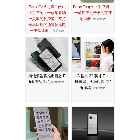
Boox Go 6（第二代）
Boox Tappy 上手评测：
上手评测：一款配备响
一款用于电子书的蓝牙
应灵敏的触控笔并支持
翻页器
06/18/2026
安卓应用的顶级便携电
子书阅读器
07/11/2026
海信预告将推出新款 E
LG 推出 32 英寸 E-Ink
Ink 智能手机
显示屏，支持磁性 Qi2
06/08/2026
电源箱
06/02/2026