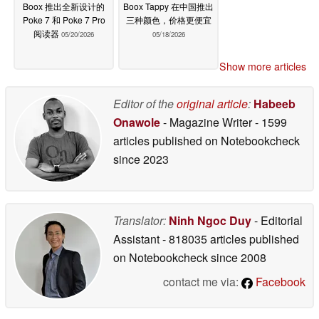
Boox 推出全新设计的
Boox Tappy 在中国推出
Poke 7 和 Poke 7 Pro
三种颜色，价格更便宜
阅读器
05/20/2026
05/18/2026
Show more articles
Editor of the
original article
:
Habeeb
Onawole
- Magazine Writer
- 1599
articles published on Notebookcheck
since 2023
Translator:
Ninh Ngoc Duy
- Editorial
Assistant
- 818035 articles published
on Notebookcheck
since 2008
contact me via:
Facebook