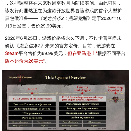
，这些调整将在未来数周至数月内陆续实施。由此可见，
该发行商显然正在为这款开放世界冒险游戏的首个大型扩
展包做准备——
《龙之信条2：黑暗觉醒》
定于2026年10
月9日发售，售价29.99美元。
2026年6月25日，游戏价格将永久下调，不过卡普空尚未
确认《
龙之信条2》
未来的官方定价。目前，该游戏在
Steam
平台售价为69.99美元，
但在亚马逊上
根据不同平台
版本起价为26美元
。