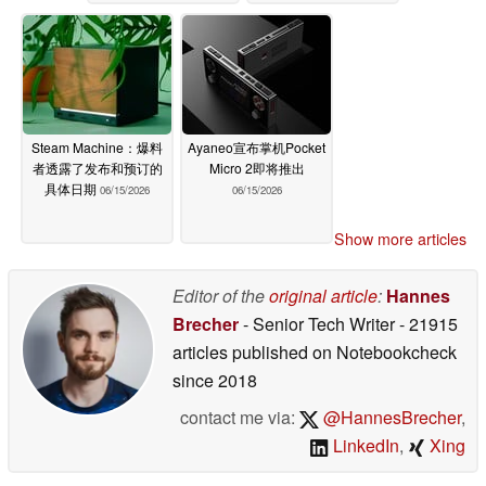
Steam Machine：爆料
Ayaneo宣布掌机Pocket
者透露了发布和预订的
Micro 2即将推出
具体日期
06/15/2026
06/15/2026
Show more articles
Editor of the
original article
:
Hannes
Brecher
- Senior Tech Writer
- 21915
articles published on Notebookcheck
since 2018
contact me via:
@HannesBrecher
,
LinkedIn
,
Xing