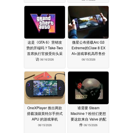
这是《GTA 6》营销攻
微星公布搭载Arc G3
势的开端吗？Take-Two
Extreme的Claw 8 EX
首席执行官接受街头采
AI+游戏掌机高昂售价
访
06/16/2026
06/15/2026
OneXPlayer 推出两款
谁需要 Steam
搭载顶级英特尔手持式
Machine？粉丝们更想
APU 的游戏掌机
要这款来自 Valve 的配
件
06/15/2026
06/15/2026