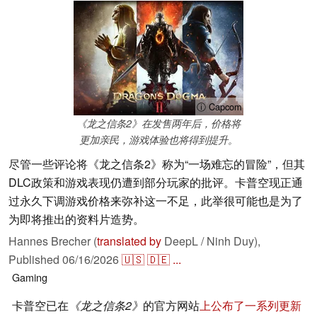
ⓘ Capcom
《龙之信条2》在发售两年后，价格将
更加亲民，游戏体验也将得到提升。
尽管一些评论将《龙之信条2》称为“一场难忘的冒险”，但其
DLC政策和游戏表现仍遭到部分玩家的批评。卡普空现正通
过永久下调游戏价格来弥补这一不足，此举很可能也是为了
为即将推出的资料片造势。
Hannes Brecher (
translated by
DeepL / Ninh Duy),
Published
06/16/2026
🇺🇸
🇩🇪
...
Gaming
卡普空已在
《龙之信条2》
的官方网站
上公布了一系列更新