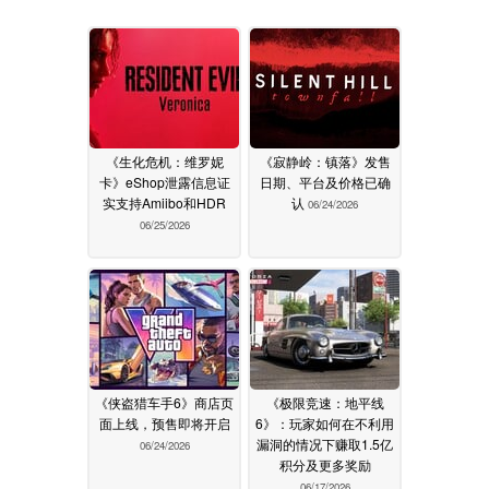
《生化危机：维罗妮
《寂静岭：镇落》发售
卡》eShop泄露信息证
日期、平台及价格已确
实支持Amiibo和HDR
认
06/24/2026
06/25/2026
《侠盗猎车手6》商店页
《极限竞速：地平线
面上线，预售即将开启
6》：玩家如何在不利用
漏洞的情况下赚取1.5亿
06/24/2026
积分及更多奖励
06/17/2026