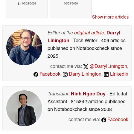
行
06/23/2026
06/23/2026
Show more articles
Editor of the
original article
:
Darryl
Linington
- Tech Writer
- 409 articles
published on Notebookcheck
since
2025
contact me via:
@DarrylLinington
,
Facebook
,
DarrylLinington
,
LinkedIn
Translator:
Ninh Ngoc Duy
- Editorial
Assistant
- 815842 articles published
on Notebookcheck
since 2008
contact me via:
Facebook