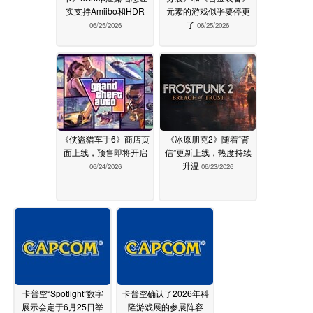
实支持Amiibo和HDR
元素的游戏似乎要停更
了
06/25/2026
06/25/2026
《侠盗猎车手6》商店页
《冰原朋克2》随着“背
面上线，预售即将开启
信”更新上线，热度持续
升温
06/24/2026
06/23/2026
卡普空“Spotlight”数字
卡普空确认了2026年科
展示会定于6月25日举
隆游戏展的参展阵容