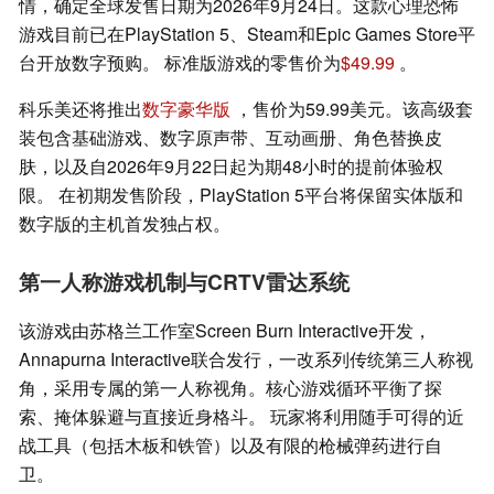
情，确定全球发售日期为2026年9月24日。这款心理恐怖
游戏目前已在PlayStation 5、Steam和Epic Games Store平
台开放数字预购。 标准版游戏的零售价为
$49.99
。
科乐美还将推出
数字豪华版
，售价为59.99美元。该高级套
装包含基础游戏、数字原声带、互动画册、角色替换皮
肤，以及自2026年9月22日起为期48小时的提前体验权
限。 在初期发售阶段，PlayStation 5平台将保留实体版和
数字版的主机首发独占权。
第一人称游戏机制与CRTV雷达系统
该游戏由苏格兰工作室Screen Burn Interactive开发，
Annapurna Interactive联合发行，一改系列传统第三人称视
角，采用专属的第一人称视角。核心游戏循环平衡了探
索、掩体躲避与直接近身格斗。 玩家将利用随手可得的近
战工具（包括木板和铁管）以及有限的枪械弹药进行自
卫。