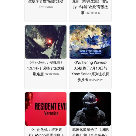
改版季节性“裂隙”活动
最新《即兴之旅》预告
片中详解“欢欣”背景故
07/01/2026
事
06/29/2026
《生化危机：安魂曲》
《Wuthering Waves》
1.3.1补丁调整了游戏后
3.5版将于7月10日与
期难度
Xbox Series系列主机同
06/28/2026
步推出
06/27/2026
《生化危机：维罗妮
韩国这款融合了《细胞
卡》eShop泄露信息证
分裂》和《合金装备》