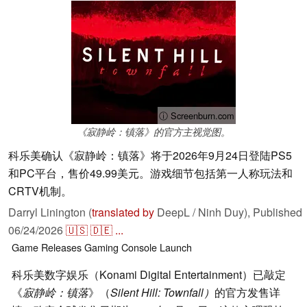
ⓘ Screenburn.com
《寂静岭：镇落》的官方主视觉图。
科乐美确认《寂静岭：镇落》将于2026年9月24日登陆PS5
和PC平台，售价49.99美元。游戏细节包括第一人称玩法和
CRTV机制。
Darryl Linington (
translated by
DeepL / Ninh Duy),
Published
06/24/2026
🇺🇸
🇩🇪
...
Game Releases
Gaming
Console
Launch
科乐美数字娱乐（Konami Digital Entertainment）已敲定
《
寂静岭：镇落
》（
Silent Hill: Townfall）
的官方发售详