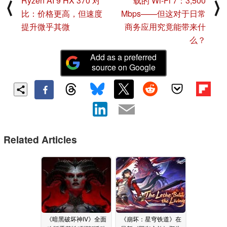
Ryzen AI 9 HX 370 对
载的 Wi-Fi 7：3,500
⟨
⟩
比：价格更高，但速度
Mbps——但这对于日常
提升微乎其微
商务应用究竟能带来什
么？
Add as a preferred
source on Google
Related Articles
《暗黑破坏神IV》全面
《崩坏：星穹铁道》在