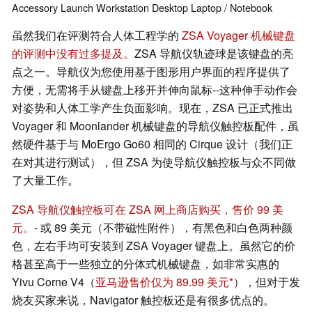
Accessory
Launch
Workstation
Desktop
Laptop / Notebook
虽然我们在评测符合人体工程学的
ZSA Voyager 机械键盘
的评测中没有过多提及。
ZSA 导航仪轨迹球是该键盘的亮
点之一。导航仪为您使用基于图形用户界面的程序提供了
方便，无需将手从键盘上移开并伸向鼠标--这种伸手动作会
对姿势和人体工学产生负面影响。现在，ZSA 已正式推出
Voyager 和 Moonlander 机械键盘的导航仪触控板配件，虽
然硬件基于与 MoErgo Go60 相同的 Cirque 设计（我们正
在对其进行测试），但 ZSA 为使导航仪触控板与众不同做
了大量工作。
ZSA 导航仪触控板可在 ZSA 网上商店购买，售价 99 美
元。
- 或 89 美元（不带磁性附件），有黑色和白色两种颜
色，左右手均可安装到 ZSA Voyager 键盘上。虽然它的价
格甚至高于一些独立的分体式机械键盘，如非常实惠的
Yivu Corne V4（
亚马逊售价仅为 89.99 美元
），但对于发
烧友买家来说，Navigator 触控板还是有很多优点的。