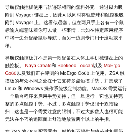
导航仪触控板使用与轨迹球相同的塑料外壳，通过磁力吸
附到 Voyager 键盘上，因此可以同时将轨迹球和触控板吸
附到 Voyager 上。这看似愚蠢，但在两只手上各有一个鼠
标输入端意味着你可以做一些事情，比如在特定应用程序
中将一边分配给鼠标导航，而另一边则专门用于滚动或平
移。
导航仪触控板并不是第一款配备在人体工学机械键盘上的
触控板。
Naya Create
和
Beekeeb Toucan
以及
MoErgo
Go60
以及我们正在评测的 MoErgo Go60 上使用。ZSA 触
摸板的与众不同之处在于它支持多点触摸手势，并集成了
Linux 和 Windows 操作系统级定制功能。MacOS 需要运行
一个后台程序来启用手势支持，但一旦运行，它也支持完
整的多点触控手势。不过，多点触控手势仅限于双指轻
扫，这也是一个需要注意的限制，不过大多数人也很可能
无法在小巧的追踪面上舒适地放置两个以上的手指。
在 ZSA 的 Oryx 配置器中，触控板不提供与轨迹球相同级