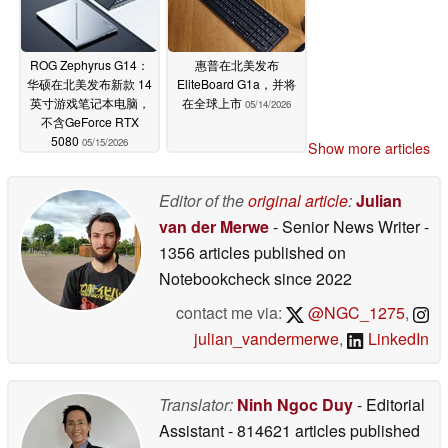
ROG Zephyrus G14：
惠普在北美发布
华硕在北美发布新款 14
EliteBoard G1a，并将
英寸游戏笔记本电脑，
在全球上市
05/14/2026
不含GeForce RTX
5080
05/15/2026
Show more articles
Editor of the
original article
:
Julian
van der Merwe
- Senior News Writer
-
1356 articles published on
Notebookcheck
since 2022
contact me via:
@NGC_1275
,
julian_vandermerwe
,
LinkedIn
Translator:
Ninh Ngoc Duy
- Editorial
Assistant
- 814621 articles published