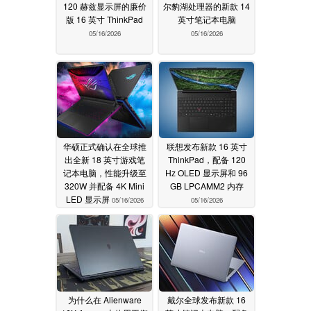
120 赫兹显示屏的廉价
尔豹湖处理器的新款 14
版 16 英寸 ThinkPad
英寸笔记本电脑
05/16/2026
05/16/2026
华硕正式确认在全球推
联想发布新款 16 英寸
出全新 18 英寸游戏笔
ThinkPad，配备 120
记本电脑，性能升级至
Hz OLED 显示屏和 96
320W 并配备 4K Mini
GB LPCAMM2 内存
LED 显示屏
05/16/2026
05/16/2026
为什么在 Alienware
戴尔全球发布新款 16