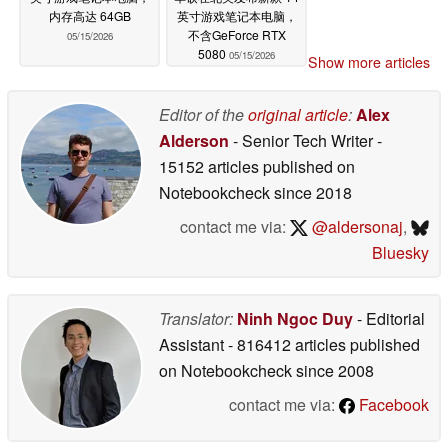
内存高达 64GB
英寸游戏笔记本电脑，
不含GeForce RTX
05/15/2026
5080
05/15/2026
Show more articles
Editor of the
original article
:
Alex
Alderson
- Senior Tech Writer
-
15152 articles published on
Notebookcheck
since 2018
contact me via:
@aldersonaj
,
Bluesky
Translator:
Ninh Ngoc Duy
- Editorial
Assistant
- 816412 articles published
on Notebookcheck
since 2008
contact me via:
Facebook