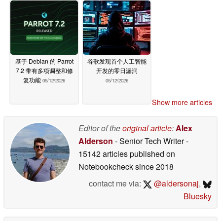
基于 Debian 的 Parrot
谷歌发现首个人工智能
7.2 带有多项调整和修
开发的零日漏洞
复功能
05/12/2026
05/12/2026
Show more articles
Editor of the
original article
:
Alex
Alderson
- Senior Tech Writer
-
15142 articles published on
Notebookcheck
since 2018
contact me via:
@aldersonaj
,
Bluesky