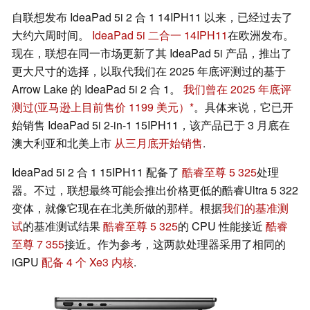
自联想发布 IdeaPad 5i 2 合 1 14IPH11 以来，已经过去了
大约六周时间。
IdeaPad 5i 二合一 14IPH11
在欧洲发布。
现在，联想在同一市场更新了其 IdeaPad 5i 产品，推出了
更大尺寸的选择，以取代我们在 2025 年底评测过的基于
Arrow Lake 的 IdeaPad 5i 2 合 1。
我们曾在 2025 年底评
测过
(亚马逊上目前售价 1199 美元）
。具体来说，它已开
始销售 IdeaPad 5i 2-in-1 15IPH11，该产品已于 3 月底在
澳大利亚和北美上市
从三月底开始销售
.
IdeaPad 5i 2 合 1 15IPH11 配备了
酷睿至尊 5 325
处理
器。不过，联想最终可能会推出价格更低的酷睿Ultra 5 322
变体，就像它现在在北美所做的那样。根据
我们的基准测
试
的基准测试结果
酷睿至尊 5 325
的 CPU 性能接近
酷睿
至尊 7 355
接近。作为参考，这两款处理器采用了相同的
iGPU
配备 4 个 Xe3 内核
.