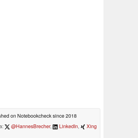
lished on Notebookcheck
since 2018
a:
@HannesBrecher
,
LinkedIn
,
Xing