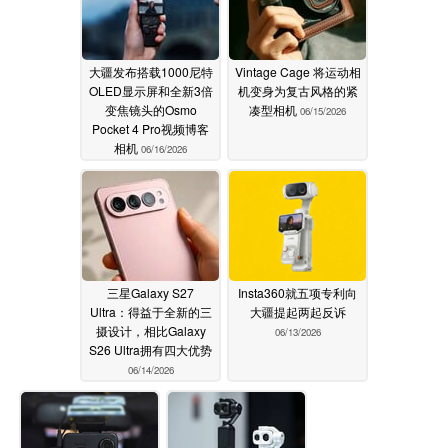
大疆发布搭载1000尼特
Vintage Cage 将运动相
OLED显示屏和全新3倍
机变身为复古风格的紧
变焦镜头的Osmo
凑型相机
06/15/2026
Pocket 4 Pro视频博客
相机
06/16/2026
三星Galaxy S27
Insta360就五项专利向
Ultra：得益于全新的三
大疆提起两起反诉
摄设计，相比Galaxy
06/13/2026
S26 Ultra拥有四大优势
06/14/2026