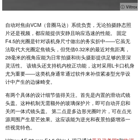
ⓘ Viltrox
自动对焦由VCM（音圈马达）系统负责，无论拍摄静态照
片还是视频，都应能提供安静且响应迅速的性能。 固定
F4.5的光圈是针对该机身尺寸做出的务实折中——它虽无
法取代大光圈定焦镜头，但凭借0.32米的最近对焦距离，
28毫米的视角应能为日常拍摄和街头摄影提供足够的景深
灵活性。 该镜头还支持机内校正功能，这对采用L卡口机身
尤为重要——这类机身通常通过软件来补偿紧凑型光学设
计中产生的边缘畸变。
有两个具体的设计细节值得关注。首先是内置的滑动式镜
头盖。这种机制无需额外的玻璃保护片，即可自动开启和
关闭一体式镜头盖。 第二点是多边形光圈叶片，可在点光
源周围产生星芒效果。这应该能为逆光和夜景拍摄增添一
些视觉特色。