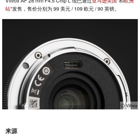
Viltrox AF 28 mm F4.5 Chip L 现已通过
亚马逊美国
和
欧洲
站
发售，售价分别为 99 美元 / 109 欧元 / 90 英镑。
ⓘ Viltrox
来源