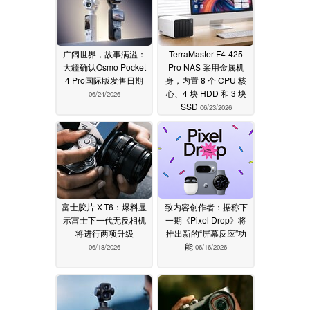
广阔世界，故事满溢：
TerraMaster F4-425
大疆确认Osmo Pocket
Pro NAS 采用金属机
4 Pro国际版发售日期
身，内置 8 个 CPU 核
心、4 块 HDD 和 3 块
06/24/2026
SSD
06/23/2026
富士胶片 X-T6：爆料显
致内容创作者：据称下
示富士下一代无反相机
一期《Pixel Drop》将
将进行两项升级
推出新的“屏幕反应”功
能
06/18/2026
06/16/2026