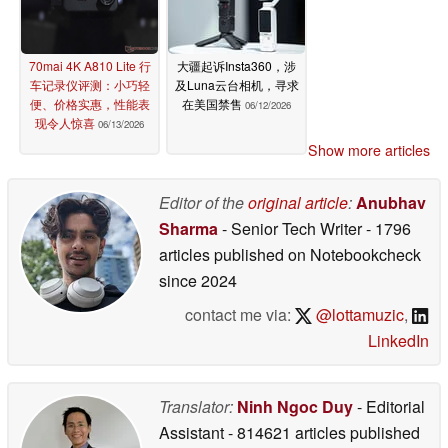
70mai 4K A810 Lite 行
大疆起诉Insta360，涉
车记录仪评测：小巧轻
及Luna云台相机，寻求
便、价格实惠，性能表
在美国禁售
06/12/2026
现令人惊喜
06/13/2026
Show more articles
Editor of the
original article
:
Anubhav
Sharma
- Senior Tech Writer
- 1796
articles published on Notebookcheck
since 2024
contact me via:
@lottamuzic
,
LinkedIn
Translator:
Ninh Ngoc Duy
- Editorial
Assistant
- 814621 articles published