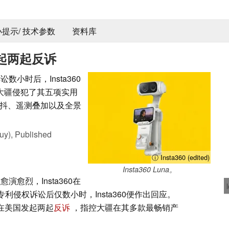
 小提示/ 技术参数
资料库
提起两起反诉
讼数小时后，Insta360
指控大疆侵犯了其五项实用
抖、遥测叠加以及全景
uy),
Published
ⓘ Insta360 (edited)
Insta360 Luna。
愈演愈烈，Insta360在
提起专利侵权诉讼后仅数小时，Insta360便作出回应。
而在美国发起两起
反诉
，指控大疆在其多款最畅销产