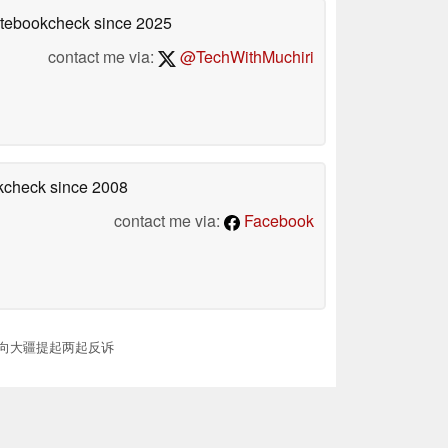
Notebookcheck
since 2025
contact me via:
@TechWithMuchiri
okcheck
since 2008
contact me via:
Facebook
项专利向大疆提起两起反诉