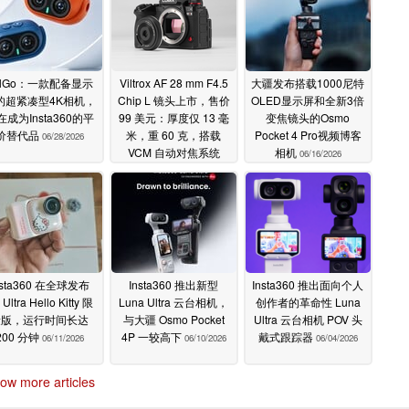
ulGo：一款配备显示
Viltrox AF 28 mm F4.5
大疆发布搭载1000尼特
的超紧凑型4K相机，
Chip L 镜头上市，售价
OLED显示屏和全新3倍
在成为Insta360的平
99 美元：厚度仅 13 毫
变焦镜头的Osmo
价替代品
米，重 60 克，搭载
Pocket 4 Pro视频博客
06/28/2026
VCM 自动对焦系统
相机
06/16/2026
06/17/2026
nsta360 在全球发布
Insta360 推出新型
Insta360 推出面向个人
 Ultra Hello Kitty 限
Luna Ultra 云台相机，
创作者的革命性 Luna
量版，运行时间长达
与大疆 Osmo Pocket
Ultra 云台相机 POV 头
200 分钟
4P 一较高下
戴式跟踪器
06/11/2026
06/10/2026
06/04/2026
ow more articles