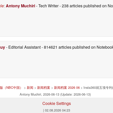
cle
:
Antony Muchiri
- Tech Writer
- 238 articles published on 
Duy
- Editorial Assistant
- 814621 articles published on Notebo
k中文版（NBC中国）
>
新闻
>
新闻档案
>
新闻档案 2026 06
> Insta360就五
Antony Muchiri, 2026-06-13 (Update: 2026-06-13)
Cookie Settings
| 02.08.2026 04:23