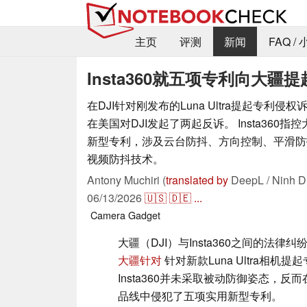
主页
评测
新闻
FAQ /
Insta360就五项专利向大疆
在DJI针对刚发布的Luna Ultra提起专利侵权诉
在美国对DJI发起了两起反诉。 Insta360
新型专利，涉及云台防抖、方向控制、平滑防
视频防抖技术。
Antony Muchiri (
translated by
DeepL / Ninh D
06/13/2026
🇺🇸
🇩🇪
...
Camera
Gadget
大疆（DJI）与Insta360之间的法律纠纷
大疆针对
针对新款Luna Ultra相机
Insta360并未采取被动防御姿态，反
品线中侵犯了五项实用新型专利。