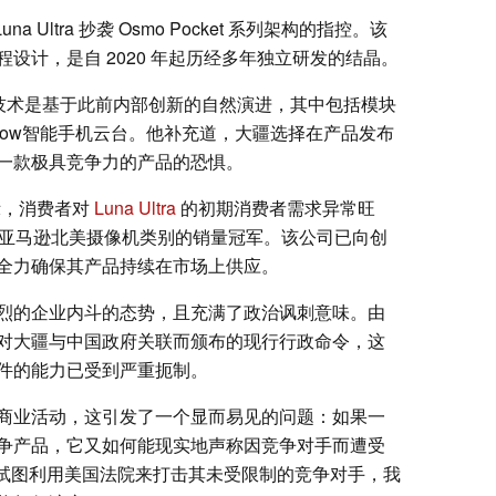
na Ultra 抄袭 Osmo Pocket 系列架构的指控。该
设计，是自 2020 年起历经多年独立研发的结晶。
设计与技术是基于此前内部创新的自然演进，其中包括模块
Flow智能手机云台。他补充道，大疆选择在产品发布
一款极具竞争力的产品的恐惧。
，消费者对
Luna Ultra
的初期消费者需求异常旺
为亚马逊北美摄像机类别的销量冠军。该公司已向创
全力确保其产品持续在市场上供应。
烈的企业内斗的态势，且充满了政治讽刺意味。由
对大疆与中国政府关联而颁布的现行行政命令，这
件的能力已受到严重扼制。
商业活动，这引发了一个显而易见的问题：如果一
争产品，它又如何能现实地声称因竞争对手而遭受
正试图利用美国法院来打击其未受限制的竞争对手，我