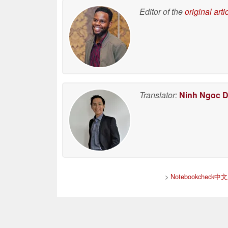
Editor of the
original arti
Translator:
Ninh Ngoc 
>
Notebookchec