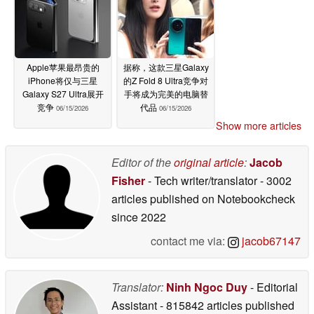
Apple苹果最昂贵的
据称，这款三星Galaxy
iPhone将仅与三星
的Z Fold 8 Ultra竞争对
Galaxy S27 Ultra展开
手将成为完美的电脑替
竞争
代品
06/15/2026
06/15/2026
Show more articles
Editor of the
original article
:
Jacob
Fisher
- Tech writer/translator
- 3002
articles published on Notebookcheck
since 2022
contact me via:
jacob67147
Translator:
Ninh Ngoc Duy
- Editorial
Assistant
- 815842 articles published