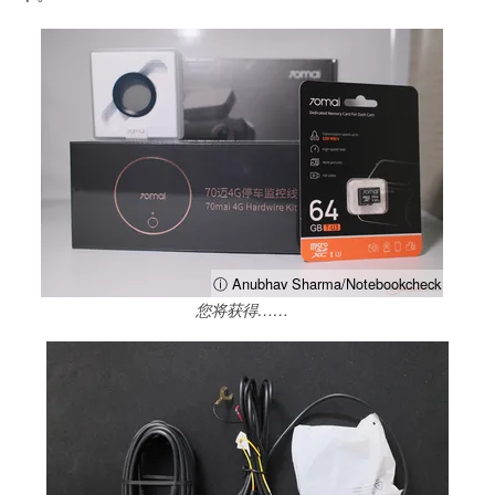
ⓘ Anubhav Sharma/Notebookcheck
您将获得……