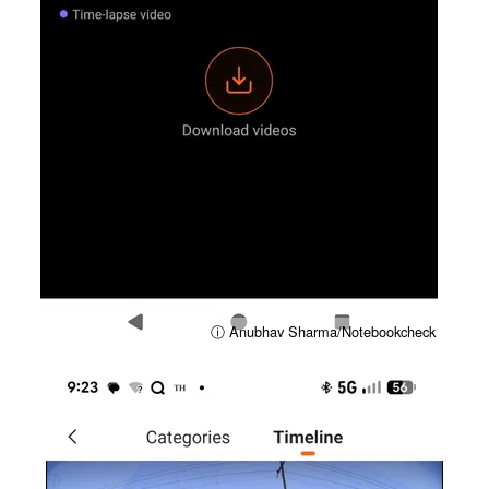
ⓘ Anubhav Sharma/Notebookcheck