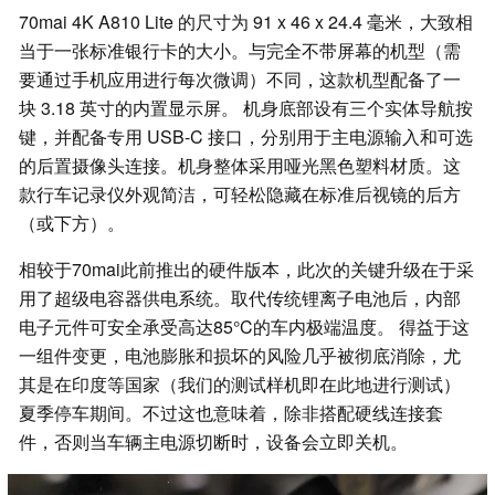
70mai 4K A810 Lite 的尺寸为 91 x 46 x 24.4 毫米，大致相
当于一张标准银行卡的大小。与完全不带屏幕的机型（需
要通过手机应用进行每次微调）不同，这款机型配备了一
块 3.18 英寸的内置显示屏。 机身底部设有三个实体导航按
键，并配备专用 USB-C 接口，分别用于主电源输入和可选
的后置摄像头连接。机身整体采用哑光黑色塑料材质。这
款行车记录仪外观简洁，可轻松隐藏在标准后视镜的后方
（或下方）。
相较于70mai此前推出的硬件版本，此次的关键升级在于采
用了超级电容器供电系统。取代传统锂离子电池后，内部
电子元件可安全承受高达85°C的车内极端温度。 得益于这
一组件变更，电池膨胀和损坏的风险几乎被彻底消除，尤
其是在印度等国家（我们的测试样机即在此地进行测试）
夏季停车期间。不过这也意味着，除非搭配硬线连接套
件，否则当车辆主电源切断时，设备会立即关机。