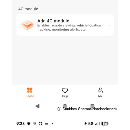
ⓘ Anubhav Sharma/Notebookcheck