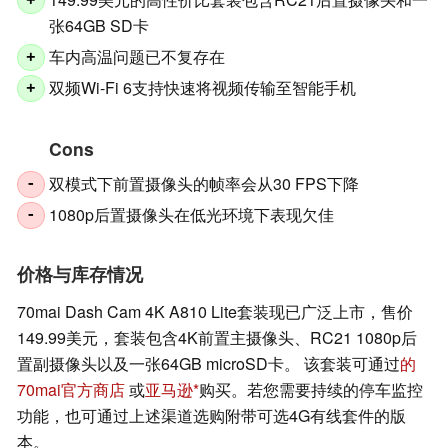
+
张64GB SD卡
车内高温问题已不复存在
+
双频Wi-Fi 6支持快速将视频传输至智能手机
+
Cons
双模式下前置摄像头的帧率会从30 FPS下降
-
1080p后置摄像头在低光环境下表现欠佳
-
价格与库存情况
70mai Dash Cam 4K A810 Lite套装现已广泛上市，售价
149.99美元，套装包含4K前置主摄像头、RC21 1080p后
置副摄像头以及一张64GB microSD卡。 该套装可通过
的
70mai官方商店
或
亚马逊
购买。若您需要持续的停车监控
功能，也可通过上述渠道选购附带可选4G有线套件的版
本。