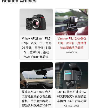
Related Articles
Viltrox AF 28 mm F4.5
Vantrue Pilot 2 热像仪
Chip L 镜头上市，售价
评测：没有什么能逃过
99 美元：厚度仅 13 毫
这款摄像头的眼睛
米，重 60 克，搭载
05/03/2026
VCM 自动对焦系统
06/17/2026
夏威夷发放 1,000 台人
Lamtto 推出可通过 4G
工智能驱动的仪表盘摄
蜂窝网络实时跟踪被盗
像机，用于监控路况，
车辆的 DC22 行车记录
帮助识别路怒症和鲁莽
仪
10/27/2025