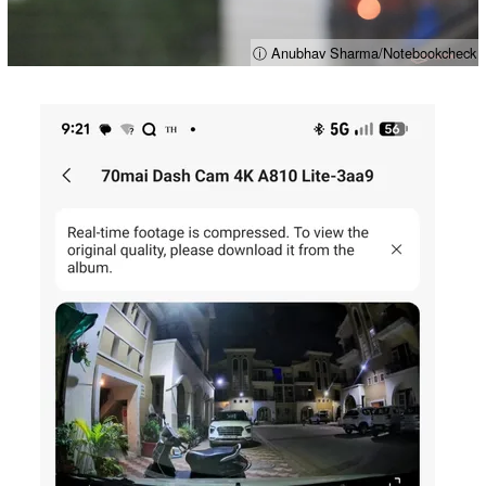
ⓘ Anubhav Sharma/Notebookcheck