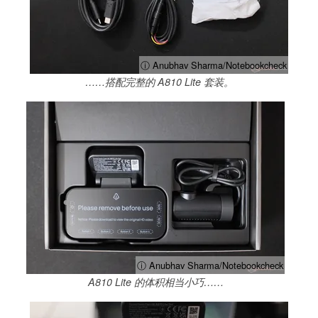
ⓘ Anubhav Sharma/Notebookcheck
……搭配完整的 A810 Lite 套装。
ⓘ Anubhav Sharma/Notebookcheck
A810 Lite 的体积相当小巧……