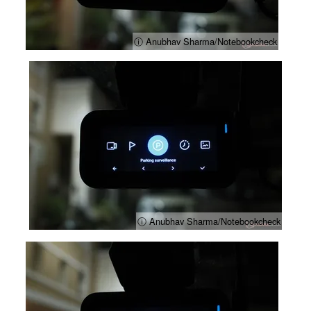
ⓘ Anubhav Sharma/Notebookcheck
ⓘ Anubhav Sharma/Notebookcheck