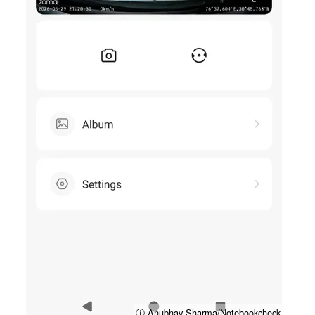
ⓘ Anubhav Sharma/Notebookcheck