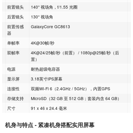
前置镜头
140° 视场角，f/1.55 光圈
后置镜头
130° 视场角
前置传感
GalaxyCore GC8613
器
单帧率
4K@30帧/秒
双帧率
4K@24/25帧/秒（前置） / 1080p@25帧/秒（后
置）
电源
耐热超级电容器
显示屏
3.18英寸IPS屏幕
连接性
双频Wi-Fi 6（2.4GHz / 5GHz），内置GPS
存储支持
MicroSD（32 GB 至 512 GB；套装内含 64 GB）
尺寸
91 x 46 x 24.4 毫米
机身与特点 - 紧凑机身搭配实用屏幕