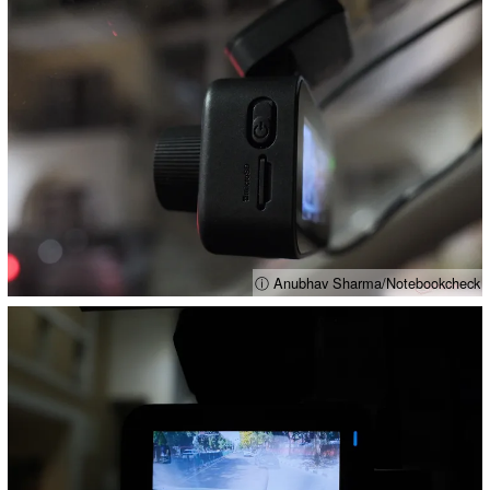
ⓘ Anubhav Sharma/Notebookcheck