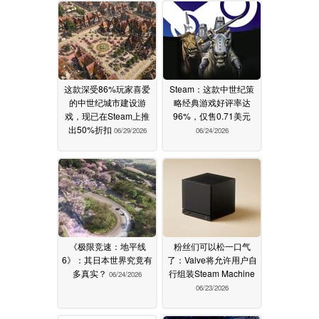
这款深受86%玩家喜爱
Steam：这款中世纪策
的中世纪城市建设游
略经典游戏好评率达
戏，现已在Steam上推
96%，仅售0.71美元
出50%折扣
06/29/2026
06/24/2026
《极限竞速：地平线
粉丝们可以松一口气
6》：其日本世界究竟有
了：Valve将允许用户自
多真实？
行组装Steam Machine
06/24/2026
06/23/2026