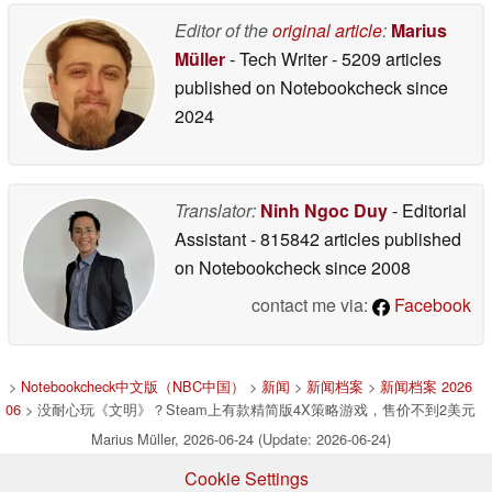
Editor of the
original article
:
Marius
Müller
- Tech Writer
- 5209 articles
published on Notebookcheck
since
2024
Translator:
Ninh Ngoc Duy
- Editorial
Assistant
- 815842 articles published
on Notebookcheck
since 2008
contact me via:
Facebook
>
Notebookcheck中文版（NBC中国）
>
新闻
>
新闻档案
>
新闻档案 2026
06
> 没耐心玩《文明》？Steam上有款精简版4X策略游戏，售价不到2美元
Marius Müller, 2026-06-24 (Update: 2026-06-24)
Cookie Settings