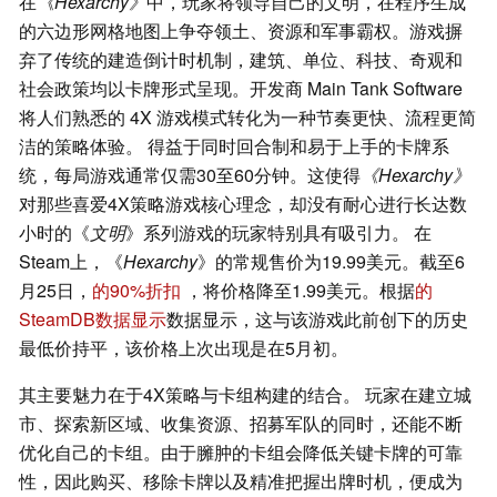
在
《Hexarchy》
中，玩家将领导自己的文明，在程序生成
的六边形网格地图上争夺领土、资源和军事霸权。游戏摒
弃了传统的建造倒计时机制，建筑、单位、科技、奇观和
社会政策均以卡牌形式呈现。开发商 Main Tank Software
将人们熟悉的 4X 游戏模式转化为一种节奏更快、流程更简
洁的策略体验。 得益于同时回合制和易于上手的卡牌系
统，每局游戏通常仅需30至60分钟。这使得
《Hexarchy》
对那些喜爱4X策略游戏核心理念，却没有耐心进行长达数
小时的《
文明
》系列游戏的玩家特别具有吸引力。 在
Steam上，《
Hexarchy
》的常规售价为19.99美元。截至6
月25日，
的90%折扣
，将价格降至1.99美元。根据
的
SteamDB数据显示
数据显示，这与该游戏此前创下的历史
最低价持平，该价格上次出现是在5月初。
其主要魅力在于4X策略与卡组构建的结合。 玩家在建立城
市、探索新区域、收集资源、招募军队的同时，还能不断
优化自己的卡组。由于臃肿的卡组会降低关键卡牌的可靠
性，因此购买、移除卡牌以及精准把握出牌时机，便成为