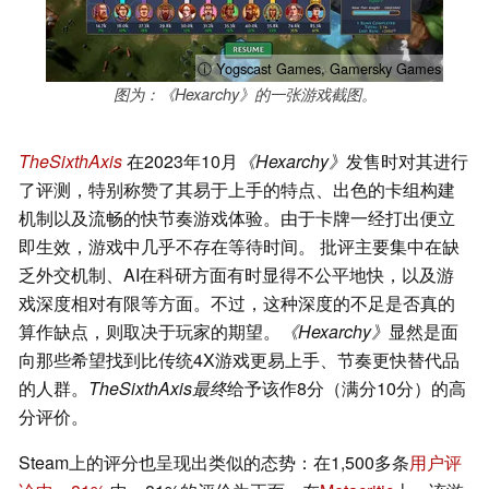
ⓘ Yogscast Games, Gamersky Games
图为：《Hexarchy》的一张游戏截图。
TheSixthAxis
在2023年10月
《Hexarchy》
发售时对其进行
了评测，特别称赞了其易于上手的特点、出色的卡组构建
机制以及流畅的快节奏游戏体验。由于卡牌一经打出便立
即生效，游戏中几乎不存在等待时间。 批评主要集中在缺
乏外交机制、AI在科研方面有时显得不公平地快，以及游
戏深度相对有限等方面。不过，这种深度的不足是否真的
算作缺点，则取决于玩家的期望。
《Hexarchy》
显然是面
向那些希望找到比传统4X游戏更易上手、节奏更快替代品
的人群。
TheSixthAxis最终
给予该作8分（满分10分）的高
分评价。
Steam上的评分也呈现出类似的态势：在1,500多条
用户评