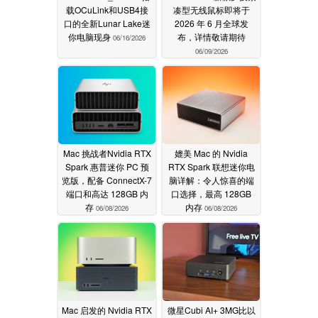
载OCuLink和USB4接
凑型无线鼠标即将于
口的全新Lunar Lake迷
2026 年 6 月全球发
你电脑现身
布，详情敬请期待
06/16/2026
06/09/2026
Mac 挑战者Nvidia RTX
媲美 Mac 的 Nvidia
Spark 惠普迷你 PC 预
RTX Spark 联想迷你电
览版，配备 ConnectX-7
脑详解：令人惊喜的端
端口和高达 128GB 内
口选择，最高 128GB
存
内存
06/08/2026
06/08/2026
Mac 启发的 Nvidia RTX
微星Cubi AI+ 3MG比以