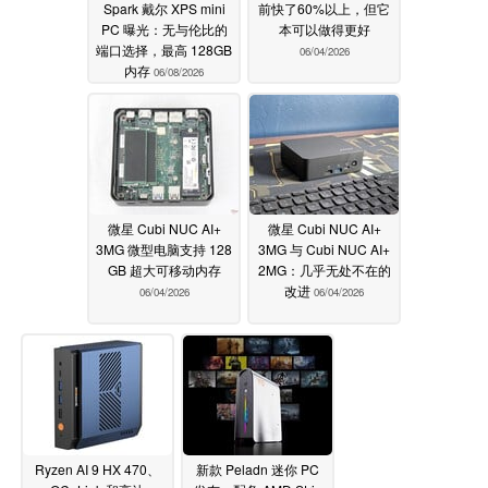
Spark 戴尔 XPS mini
前快了60%以上，但它
PC 曝光：无与伦比的
本可以做得更好
端口选择，最高 128GB
06/04/2026
内存
06/08/2026
微星 Cubi NUC AI+
微星 Cubi NUC AI+
3MG 微型电脑支持 128
3MG 与 Cubi NUC AI+
GB 超大可移动内存
2MG：几乎无处不在的
改进
06/04/2026
06/04/2026
Ryzen AI 9 HX 470、
新款 Peladn 迷你 PC