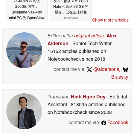
OCuLink 和高达
发布，配备 AMD Strix
256GB 内存：
Halo 和高达 96 GB 的
Bosgame VTA-439
显存；已在全球销售
mini PC 为 OpenClaw
06/03/2026
Show more articles
和本地 AI 应用程序提供
86 TOPS 性能
06/04/2026
Editor of the
original article
:
Alex
Alderson
- Senior Tech Writer
-
15152 articles published on
Notebookcheck
since 2018
contact me via:
@aldersonaj
,
Bluesky
Translator:
Ninh Ngoc Duy
- Editorial
Assistant
- 818035 articles published
on Notebookcheck
since 2008
contact me via:
Facebook