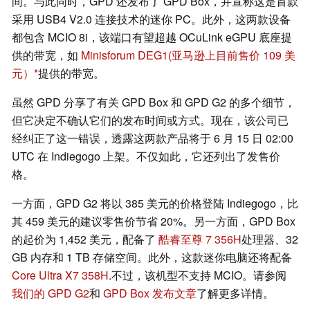
间。与此同时，GPD 还发布了 GPD Box，并宣称这是首款
采用 USB4 V2.0 连接技术的迷你 PC。此外，这两款设备
都包含 MCIO 8i，该端口有望超越 OCuLink eGPU 底座提
供的带宽，如
Minisforum DEG1
(亚马逊上目前售价 109 美
元）
提供的带宽。
虽然 GPD 分享了有关 GPD Box 和 GPD G2 的多个细节，
但它决定不确认它们的发布时间或方式。现在，该公司已
经纠正了这一错误，透露这两款产品将于 6 月 15 日 02:00
UTC 在 Indiegogo 上架。不仅如此，它还列出了发售价
格。
一方面，GPD G2 将以 385 美元的价格登陆 Indiegogo，比
其 459 美元的建议零售价节省 20%。另一方面，GPD Box
的起价为 1,452 美元，配备了
酷睿至尊 7 356H
处理器、32
GB 内存和 1 TB 存储空间。此外，这款迷你电脑还将配备
Core Ultra X7 358H
.不过，该机型不支持 MCIO。请参阅
我们的 GPD G2
和
GPD Box 发布文章
了解更多详情。